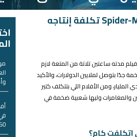
تفتكر فيلم Spider-Man 3 تكلفة إنتاجه
اخت
الم
مه
يلم مدته ساعتين تلاتة من المتعة لازم
الع
ة جدًا بتوصل لملايين الدولارات، والأكيد
وأس
المليار، ومن الأفلام اللي بتتكلف كتير
شن والمغامرات وليها شعبية ضخمة في
في 
60 جني
 اتكلفت كام؟