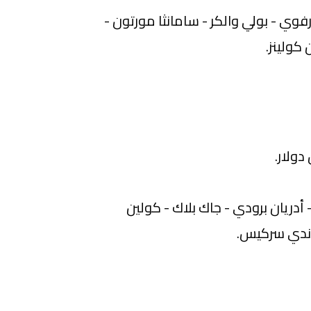
ي - بولي والكر - سامانثا مورتون -
 كولينز.
دريان برودي - جاك بلاك - كولين
ندي سركيس.