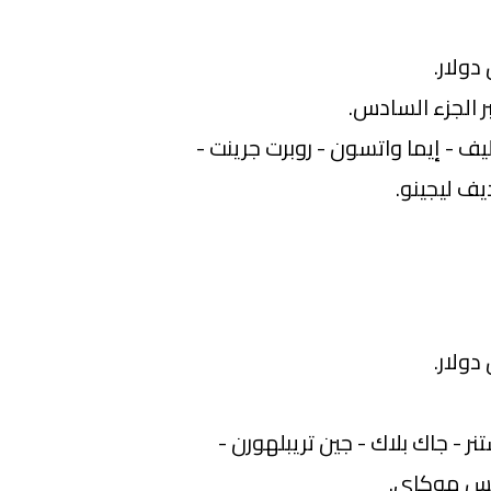
يف - إيما واتسون - روبرت جرينت -
يف ليجينو.
 - جاك بلاك - جين تريبلهورن -
كيس موكاي.