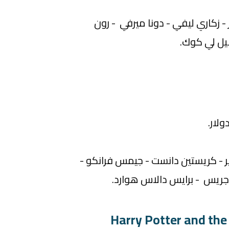
 زكاري ليفي - دونا ميرفي - رون
يل لي كوك.
ر - كريستين دانست - جيمس فرانكو -
ريس - برايس دالاس هوارد.