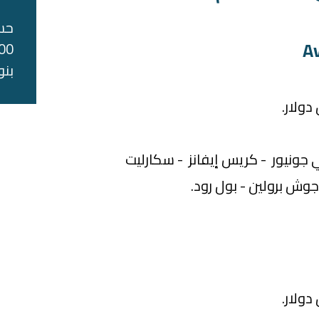
حس
بنو
 جونيور - كريس إيفانز - سكارليت
وش برولين - بول رود.