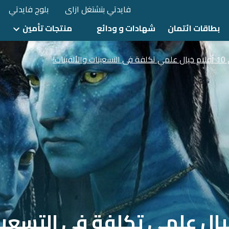
فايدتي بتشتغل ازاى
بلوج فايدتي
بطاقات ائتمان
شهادات و ودائع
منتجات تأمين
الألفينات!