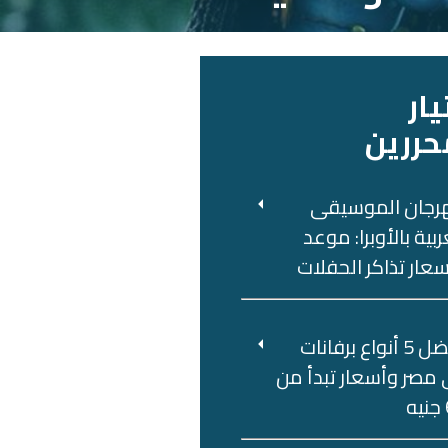
يار
حررين
رجان الموسيقى
ربية بالأوبرا: موعد
عار تذاكر الحفلات
أفضل 5 أنواع برفانات
مصر وأسعار تبدأ من
ه