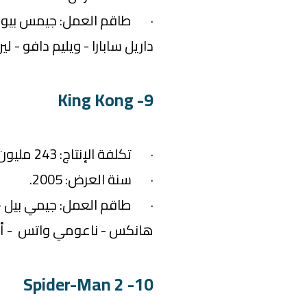
· طاقم العمل: جيمس بيورفو
داريل سابارا - ويليم دافو - لين
9- King Kong
· تكلفة الإنتاج: 243 مليون دولار.
· سنة العرض: 2005.
· طاقم العمل: جيمي بيل - أ
هانكس - ناعومي واتس - أ
10- Spider-Man 2