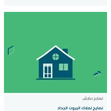
نصايح ببلاش
نصايح لملاك البيوت الجداد