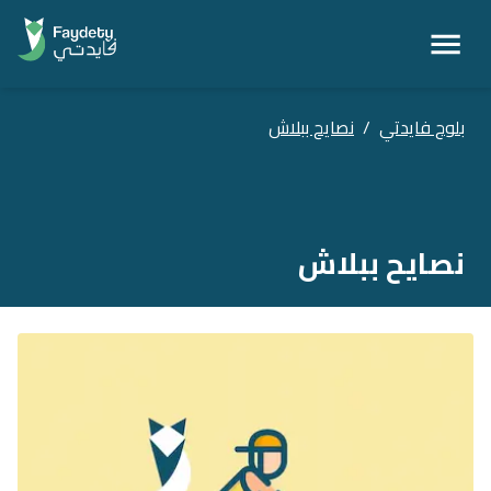
بلوج فايدتي
/
نصايح ببلاش
نصايح ببلاش