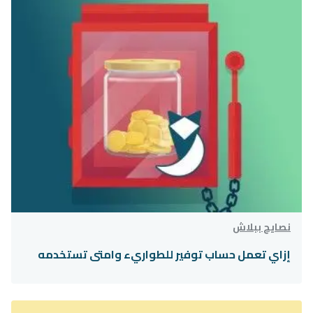
نصايح ببلاش
إزاي تعمل حساب توفير للطواريء وامتى تستخدمه