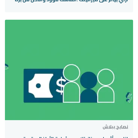
نصايح ببلاش