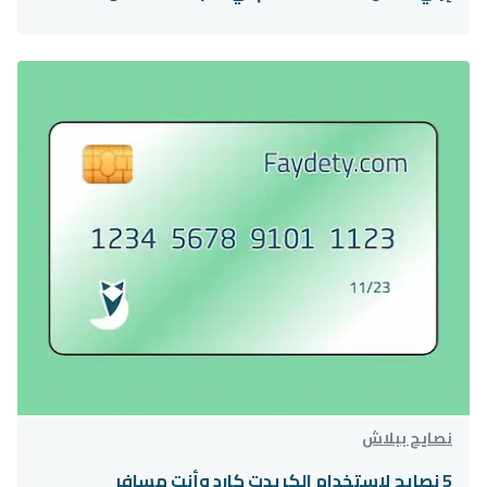
نصايح ببلاش
5 نصايح لاستخدام الكريدت كارد وأنت مسافر