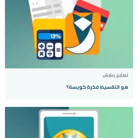
نصايح ببلاش
هو التقسيط فكرة كويسة؟