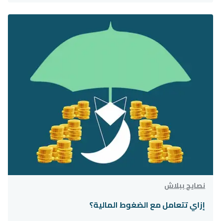
نصايح ببلاش
إزاي تتعامل مع الضغوط المالية؟