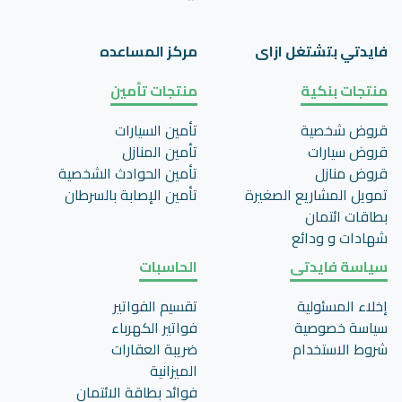
فايدتي بتشتغل ازاى
مركز المساعده
منتجات بنكية
منتجات تأمين
قروض شخصية
تأمين السيارات
قروض سيارات
تأمين المنازل
قروض منازل
تأمين الحوادث الشخصية
تمويل المشاريع الصغيرة
تأمين اﻹصابة بالسرطان
بطاقات ائتمان
شهادات و ودائع
سياسة فايدتى
الحاسبات
إخلاء المسئولية
تقسيم الفواتير
سياسة خصوصية
فواتير الكهرباء
شروط الاستخدام
ضريبة العقارات
الميزانية
فوائد بطاقة الائتمان