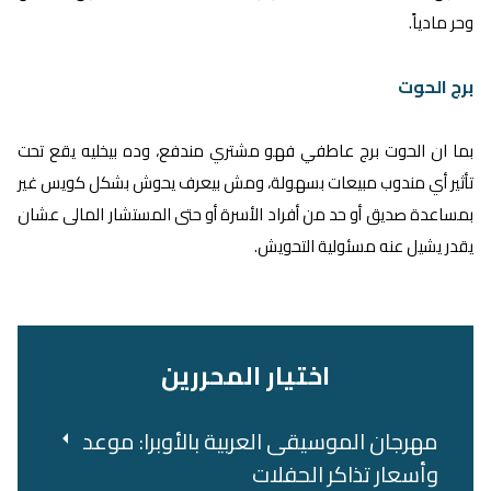
وحر مادياً.
برج الحوت
بما ان الحوت برج عاطفي فهو مشتري مندفع، وده بيخليه يقع تحت
تأثير أي مندوب مبيعات ​​بسهولة، ومش بيعرف يحوش بشكل كويس غير
بمساعدة صديق أو حد من أفراد الأسرة أو حتى المستشار المالى عشان
يقدر يشيل عنه مسئولية التحويش.
اختيار المحررين
مهرجان الموسيقى العربية بالأوبرا: موعد
وأسعار تذاكر الحفلات