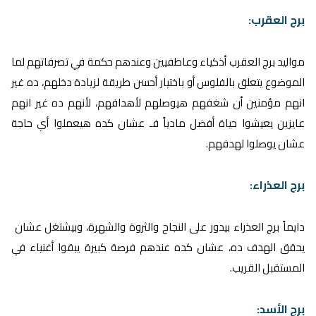
برج العقرب:
مواليد برج العقرب أذكياء وعاطفيين وعندهم حكمة في تصرفاتهم لما
الموضوع يتعلق بالفلوس أو باختيار أحسن طريقة لزيادة دخلهم، ده غير
انهم مؤمنين أن شغفهم هيوصلهم لأهدافهم، لأنهم ده غير انهم
عايزين يعيشوا حياة أفضل مادياً فـ عشان كده هيعملوا أي حاجة
عشان يوصلوا لهدفهم.
برج العذراء:
دايماً برج العذراء بيدور على النجاح والثروة والشهرة، وبيشتغل عشان
يحقق الهدف ده، عشان كده عندهم فرصة كبيرة يبقوا أغنياء في
المستقبل القريب.
برج الأسد: