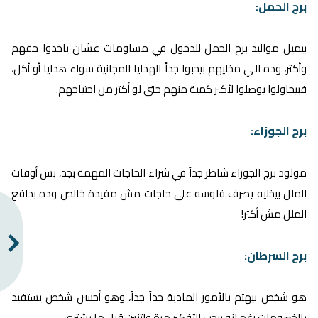
برج الحمل:
بيميل مواليد برج الحمل للدخول في مساومات عشان ياخدوا حقهم
وأكتر، وده اللي مخليهم بيحبوا جداً الهدايا المجانية سواء هدايا أو أكل،
فبيحاولوا يوصلوا لأكبر كمية منهم حتى لو أكتر من احتياجهم.
برج الجوزاء:
مولود برج الجوزاء شاطر جداً في شراء الحاجات المهمة بجد، بس أوقات
الملل بيخليه يصرف فلوسه على حاجات مش مفيدة خالص وده بدافع
الملل مش أكتر!
برج السرطان:
هو شخص بيهتم بالأمور المادية جداً جداً، وهو أحسن شخص يستفيد
بالخصومات رغم انه بيحب التفكير مرة واتنين قبل ما يشتري.