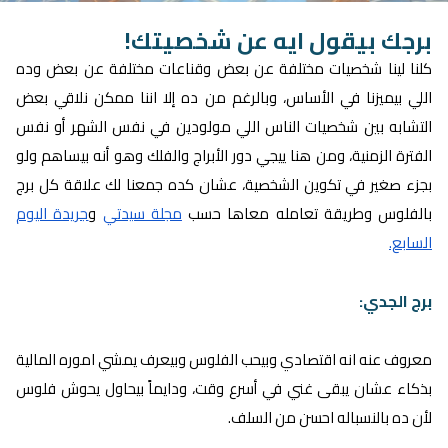
برجك بيقول ايه عن شخصيتك!
كلنا لينا شخصيات مختلفة عن بعض وقناعات مختلفة عن بعض وده
اللي بيميزنا في الأساس، وبالرغم من ده إلا اننا ممكن نلاقي بعض
التشابه بين شخصيات الناس اللي مولودين في نفس الشهر أو نفس
الفترة الزمنية، ومن هنا ييجي دور الأبراج والفلك وهو أنه بيساهم ولو
بجزء صغير في تكوين الشخصية، عشان كده جمعنا لك علاقة كل برج
بالفلوس وطريقة تعامله معاها حسب
مجلة سيدتي
و
جريدة اليوم
السابع.
برج الجدي:
معروف عنه انه اقتصادي وبيحب الفلوس وبيعرف يمشي اموره المالية
بذكاء عشان يبقى غني في أسرع وقت، ودايماً بيحاول يحوش فلوس
لأن ده بالنسباله احسن من السلف.