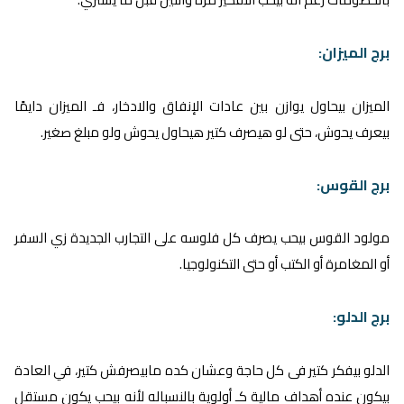
برج الميزان:
الميزان بيحاول يوازن بين عادات الإنفاق والادخار، فـ الميزان دايمًا
بيعرف يحوش، حتى لو هيصرف كتير هيحاول يحوش ولو مبلغ صغير.
برج القوس:
مولود القوس بيحب يصرف كل فلوسه على التجارب الجديدة زي السفر
أو المغامرة أو الكتب أو حتى التكنولوجيا.
برج الدلو:
الدلو بيفكر كتير فى كل حاجة وعشان كده مابيصرفش كتير، في العادة
بيكون عنده أهداف مالية كـ أولوية بالنسباله لأنه بيحب يكون مستقل