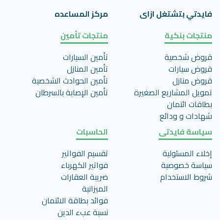
فايدتي بتشتغل ازاى
مركز المساعده
منتجات بنكية
منتجات تأمين
قروض شخصية
تأمين السيارات
قروض سيارات
تأمين المنازل
قروض منازل
تأمين الحوادث الشخصية
تمويل المشاريع الصغيرة
تأمين اﻹصابة بالسرطان
بطاقات ائتمان
شهادات و ودائع
سياسة فايدتى
الحاسبات
إخلاء المسئولية
تقسيم الفواتير
سياسة خصوصية
فواتير الكهرباء
شروط الاستخدام
ضريبة العقارات
الميزانية
فوائد بطاقة الائتمان
نسبة عبء الدين