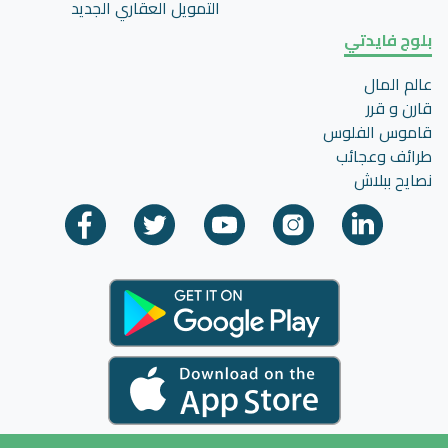
التمويل العقاري الجديد
بلوج فايدتي
عالم المال
قارن و قرر
قاموس الفلوس
طرائف وعجائب
نصايح ببلاش