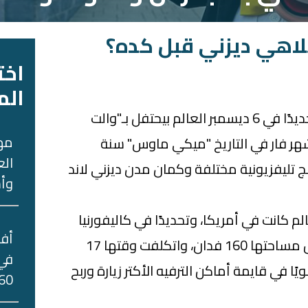
لاهي ديزني قبل كده؟
اخت
الم
زي النهاردة من كل سنة وتحديدًا في 6 ديسمبر العالم بيحتفل بـ"والت
مه
 أشهر فار في التاريخ "ميكي ماوس" سنة
الع
برامج تليفزيونية مختلفة وكمان مدن ديزني لاند
وأس
لم كانت في أمريكا، وتحديدًا في كاليفورنيا
وافتتحت سنة 1955 على أرض مساحتها 160 فدان، واتكلفت وقتها 17
في 
يًا في قايمة أماكن الترفيه الأكتر زيارة وربح
60 جني