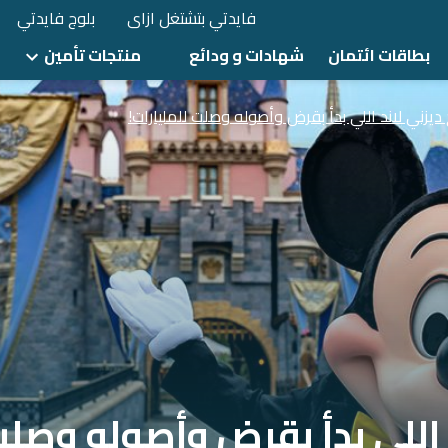
فايدتي بتشتغل ازاى
بلوج فايدتي
بطاقات ائتمان
شهادات و ودائع
منتجات تأمين
 ديزني لاند اللي بدأ بقرض وأصوله وصلت للمليارات!
د اللي بدأ بقرض وأصوله وصلت