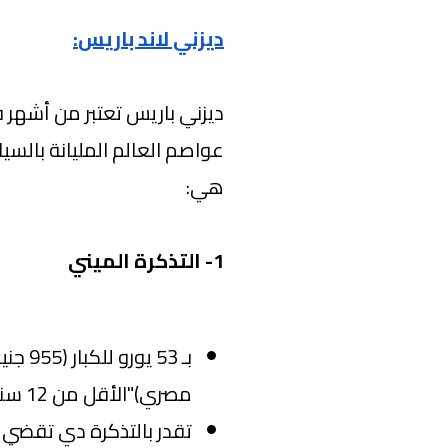
ديزني لاند باريس
:
ديزني باريس تعتبر من أشهر 
عواصم العالم المليانة بالسي
هي:
1- التذكرة الميني
مصري)"الأقل من 12 سنة".
تقدر بالتذكرة دي تقضي ي