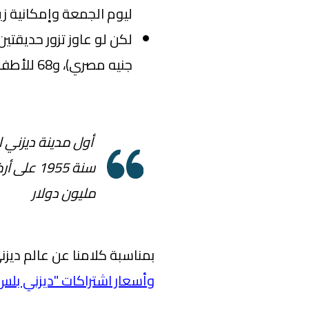
ليوم الجمعة وإمكانية زي
جنيه مصري)، و68 للأطفال (1215 جنيه مصري).
أول مدينة ديزني ل
مليون دولار
بمناسبة كلامنا عن عالم ديزن
وأسعار اشتراكات "ديزني بلس" + ney