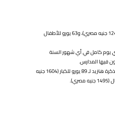
سعرها 69 يورو للكبار(1243 جنيه مصري)، و63 يورو للأطفال
ي يوم كامل في أي شهور السنة
ون فيها المدارس.
ولو عاوز تزور حديقتين التذكرة هتزيد لـ 89 يورو للكبار (1604 جنيه