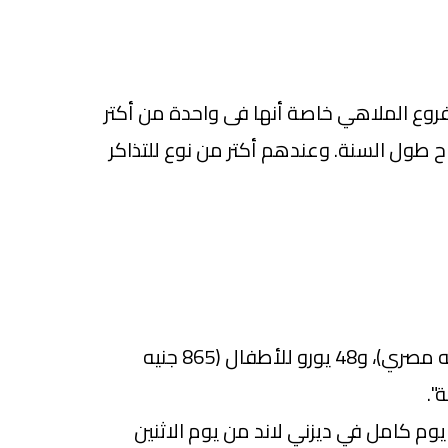
فروع الملاهي خاصة أنها فى واحدة من أكتر
اح طول السنة. وعندهم أكتر من نوع للتذاكر
بـ 53 يورو للكبار (955 جنيه مصري)، و48 يورو للأطفال (865 جنيه
وم كامل في ديزني لاند من يوم الاثنين