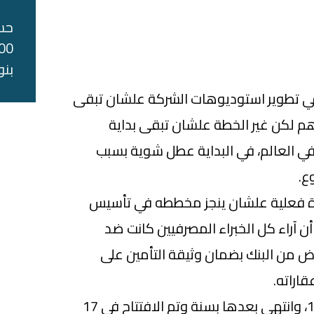
حس
بنو
 في تطوير استوديوهات الشركة علشان تبقى
م لكن غير الخطة علشان تبقى بداية
 العالم، في البداية عطل شوية بسبب
ع.
أخد خطوة فعلية علشان ينجز مخططه في تأسيس
ن آراء كل الخبراء المصرفيين كانت ضد
 من البنك بضمان وثيقة التأمين على
اراته.
بدأ في بناء المدينة سنة 1954، وانتهى بعدها بسنة وتم الافتتاح في 17