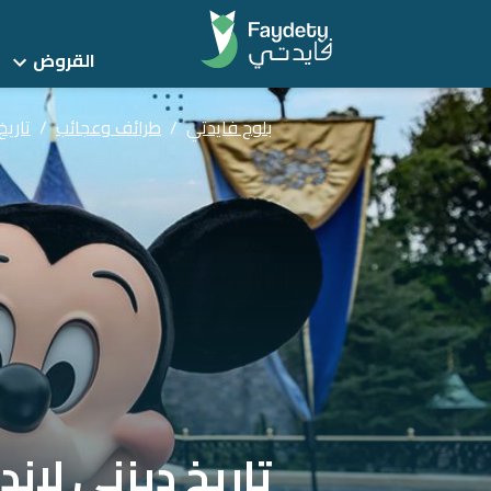
القروض
بلوج فايدتي
/
طرائف وعجائب
/
تاريخ
تاريخ ديزني لان