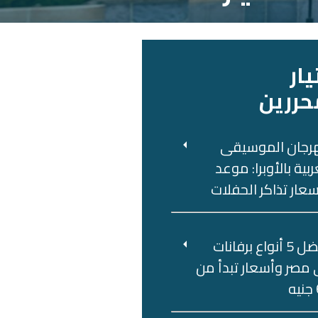
يار
حررين
رجان الموسيقى
ربية بالأوبرا: موعد
عار تذاكر الحفلات
أفضل 5 أنواع برفانات
مصر وأسعار تبدأ من
ه