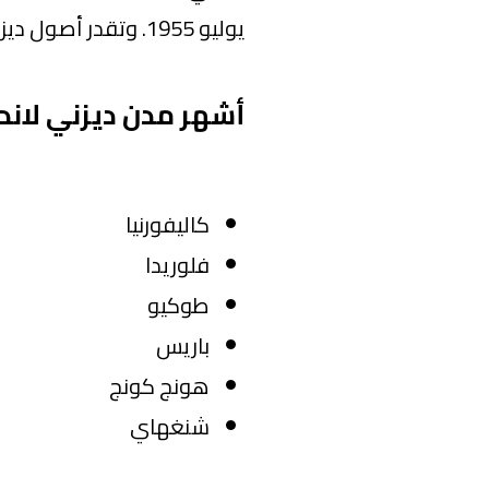
يوليو 1955. وتقدر أصول ديزني حاليا بـ 200 مليار دولار.
أشهر مدن ديزني لاند 
كاليفورنيا
فلوريدا
طوكيو
باريس
هونج كونج
شنغهاي