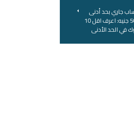
اب جاري بحد أدنى
500 جنيه: اعرف اقل 10
ك في الحد الأدنى