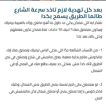
بعد كل تهدية لازم تاخد سرعة الشارع
طالما الطريق يسمح بكدا
تفتكر ايه اللي ممكن يخلي حد طول ما أهو ماشي وراك بالعربية يزمرلك
وبيكون متضايق منك؟ اعرف 10 حاجات غلط ممكن تكون بتعملهم
وخلي بالك بعد كدا
1- من الأسباب الشائعة جدًا اللي بتخلي الناس تزمرلك وتضايق منك إنك
ماتكونش ملتزم بحارة معينة، يعني ماتجيش في شارع وتمشي في نص
الطريق لأنك كدا مش هتخلي حد يعرف يطلع منك في اليمين أو في
الشمال.
2- لو هتمشي بطئ لازم تمسك يمين الطريق مش الشمال، وخليك
فاكر كويس يا إما تمشي يمين أو تمشي شمال لكن ماتمشيش في
النص.