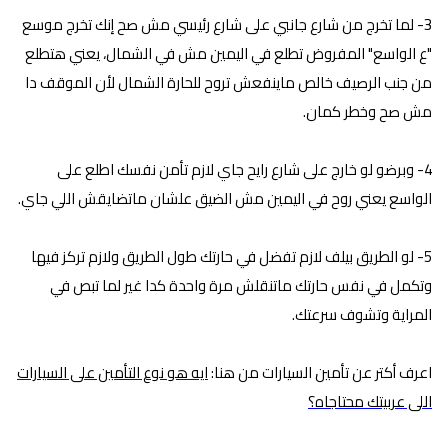
3- لما تخرج من شارع جانبي على شارع رئيسي مش صح إنك تخرج موسع
"ع الواسع" المفروض تطلع في اليمين مش في الشمال، يعني هتطلع
من جنب الرصيف خالص ماينفعش تروح للحارة الشمال لأن الموقف دا
مش صح وخطر كمان.
4- وبرضو لو خارج على شارع رايح جاي لازم تأمن نفسك اطلع على
الواسع يعني روح في اليمين مش الضيق علشان ماتضايقش اللي جاي.
5- لو الطريق بيلف لازم تفضل في حارتك طول الطريق ولازم تركز فيها
وتكمل في نفس حارتك ماتنقلش مرة واحدة كدا غير لما تبص في
المراية وتشوف سرعتك.
اعرف أكتر عن تأمين السيارات من هنا:
ايه هو نوع التأمين على السيارات
اللى عربيتك محتاجاه؟