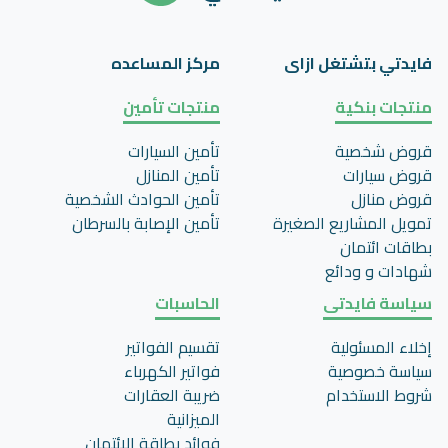
فايدتي بتشتغل ازاى
مركز المساعده
منتجات بنكية
منتجات تأمين
قروض شخصية
تأمين السيارات
قروض سيارات
تأمين المنازل
قروض منازل
تأمين الحوادث الشخصية
تمويل المشاريع الصغيرة
تأمين اﻹصابة بالسرطان
بطاقات ائتمان
شهادات و ودائع
سياسة فايدتى
الحاسبات
إخلاء المسئولية
تقسيم الفواتير
سياسة خصوصية
فواتير الكهرباء
شروط الاستخدام
ضريبة العقارات
الميزانية
فوائد بطاقة الائتمان