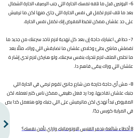
6- اليوتيرن قبل ما تلفه تمسك الحارة اللي جنب الرصيف الحارة الشمال
بعد ما تلف لازم تكمل في نفس الحارة اللي جاي منها لكن ما ترميش
على حد علشان ممكن تتخبط المفرض إنك تكمل نفس الحارة.
7- حط في اعتبارك حاجة إن بعد كل تهدية لازم تاخد سرعتك من جديد ما
تفضلش ماشي بطئ وخلاص علشان ما تضايقش اللي وراك، مثلًا بعد
ما تخلص الملف لازم تتحرك بنفس سرعتك، ولو هتركن لازم تدي إشار ة
علشان اللي وراك يبقى فاهم دا.
8- مش أي حاجة خارجة من شارع جانبي تقوم ترمي في الحارة اللي
جنبك علشان تفاديها، ودا رد فعل طبيعي ممكن ناس كتير تعمله، لكن
المفروض تبدأ تهدي لكن ماترميش على اللي جنبك ولو هتعمل كدا بص
في المراية كويس جدًا.
8 أخطاء شائعة بتدمر الفتيس الاوتوماتيك وازاي تأمن نفسك؟