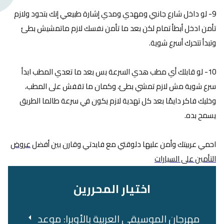
9- لو داخل شارع جانبي ومهدي ومدي إشارة طبيعي إنك بتحود ولازم
تأمن ادخل أبطأ تمام لكن بعد ما تأمن نفسك لازم ماتمشيش بطئ
وتبدأ تتحرك أسرع شوية.
10- لو قابلك أي مطب هدي السرعة بس بعد ما تعدي المطب ابدأ
سرع شوية مش لازم تمشي بطئ، وكمان ما تقفش على المطب،
وخليك فاكر دايمًا بعد كل تهدية لازم يكون في سرعة طالما الطريق
يسمح بده.
احمي عربيتك وأمن عليها دلوقتي مع فايدتي وقارن بين أفضل
عروض
التأمين على السيارات
اختيار المحررين
مهرجان الموسيقى العربية بالأوبرا: موعد