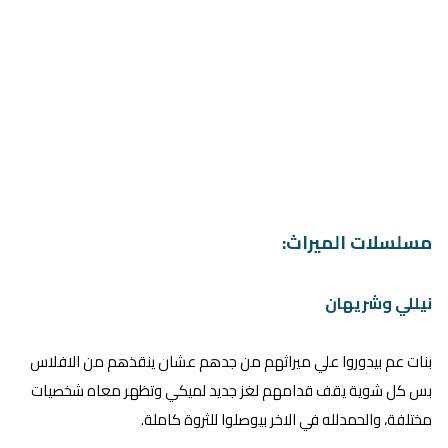
مسلسلات الميراث:
نيللي وشريهان
بنات عم بيدوروا علي ميراثهم من جدهم عشان ينقذهم من الافلاس
بس كل شوية يقف قدامهم لغز جديد لميكي وتظهر معاه شخصيات
مختلفة، والحمدلله في الاخر بيوصلوا للثروة كاملة.