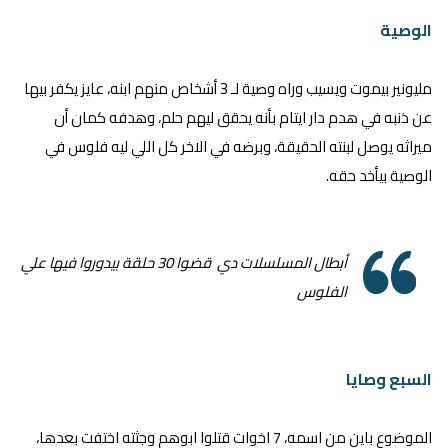
الوصية
مليونير بيموت ويسيب وراه وصية لـ 3 أشخاص منهم ابنه، عايز يكفر بيها
عن ذنبه في هدم دار ايتام بأنه يحقق ليهم حلم، وهدفه كمان أن
ميراثه يوصل لبنته الحقيقة، وبرضه في الاخر كل اللي ليه فلوس في
الوصية بيأخد حقه.
أبطال المسلسلات دي قضوا 30 حلقة بيدوروا فيها علي
الفلوس
السبع وصايا
الموضوع باين من اسمه، 7 اخوات قتلوا ابوهم وجثته اختفت بعدها،