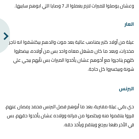
وعشان يوصلوا للميراث لازم يعملوا الـ 7 وصايا اللي ابوهم سايبها.
العار
عيلة من أولاد كتير بمناصب عالية بعد موت والدهم بيكتشفوا انه تاجر
مخدرات، وبعد ما كان مشغل معاه واحد بس من أولاده، بيضطروا
كلهم يتاجروا مع أخوهم عشان يأخدوا الميراث بس نأبهم بيجي علي
شونة وبيخسروا كل حاجة.
البرنس
دي بقي عيلة مفترية، بعد ما أبوهم فضل البرنس محمد رمضان عنهم،
قرروا ينتقموا منه ويخلصوا من مراته وولاده عشان يأخدوا حقهم، بس
في الأخر طبعا بيرجع وينتقم ويأخد حقه.