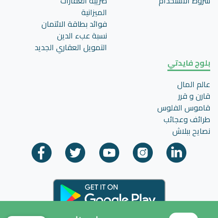
شروط الاستخدام
ضريبة العقارات
الميزانية
فوائد بطاقة الائتمان
نسبة عبء الدين
التمويل العقاري الجديد
بلوج فايدتي
عالم المال
قارن و قرر
قاموس الفلوس
طرائف وعجائب
نصايح ببلاش