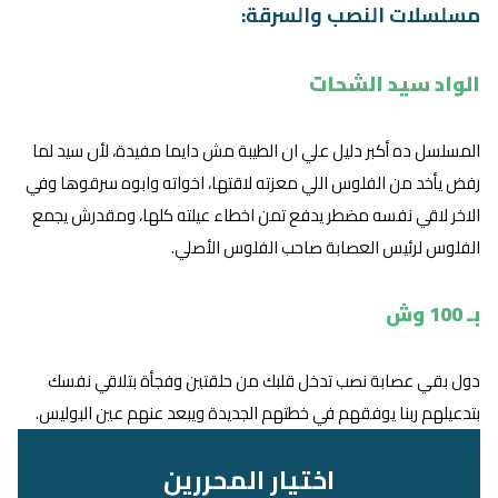
مسلسلات النصب والسرقة:
الواد سيد الشحات
المسلسل ده أكبر دليل علي ان الطيبة مش دايما مفيدة، لأن سيد لما
رفض يأخد من الفلوس اللي معزته لاقتها، اخواته وابوه سرقوها وفي
الاخر لاقي نفسه مضطر يدفع تمن اخطاء عيلته كلها، ومقدرش يجمع
الفلوس لرئيس العصابة صاحب الفلوس الأصلي.
بـ 100 وش
دول بقي عصابة نصب تدخل قلبك من حلقتين وفجأة بتلاقي نفسك
بتدعيلهم ربنا يوفقهم في خطتهم الجديدة ويبعد عنهم عين البوليس.
اختيار المحررين