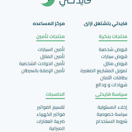
فايدتي بتشتغل ازاى
مركز المساعده
منتجات بنكية
منتجات تأمين
قروض شخصية
تأمين السيارات
قروض سيارات
تأمين المنازل
قروض منازل
تأمين الحوادث الشخصية
تمويل المشاريع الصغيرة
تأمين اﻹصابة بالسرطان
بطاقات ائتمان
شهادات و ودائع
سياسة فايدتى
الحاسبات
إخلاء المسئولية
تقسيم الفواتير
سياسة خصوصية
فواتير الكهرباء
شروط الاستخدام
ضريبة العقارات
الميزانية