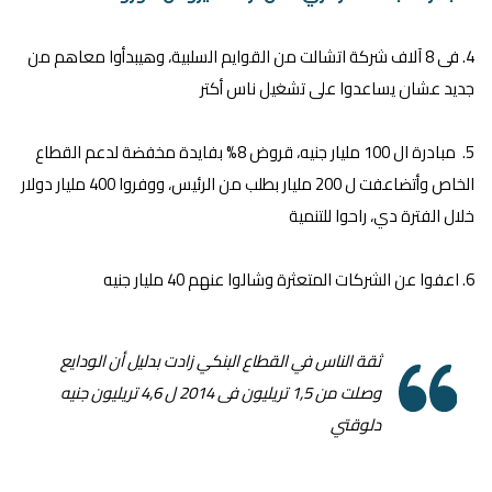
4. فى 8 آلاف شركة اتشالت من القوايم السلبية، وهيبدأوا معاهم من
جديد عشان يساعدوا على تشغيل ناس أكتر
5. مبادرة ال 100 مليار جنيه، قروض 8% بفايدة مخفضة لدعم القطاع
الخاص وأتضاعفت ل 200 مليار بطلب من الرئيس، ووفروا 400 مليار دولار
خلال الفترة دي، راحوا للتنمية
6. اعفوا عن الشركات المتعثرة وشالوا عنهم 40 مليار جنيه
ثقة الناس في القطاع البنكي زادت بدليل أن الودايع
وصلت من 1,5 تريليون فى 2014 ل 4,6 تريليون جنيه
دلوقتي