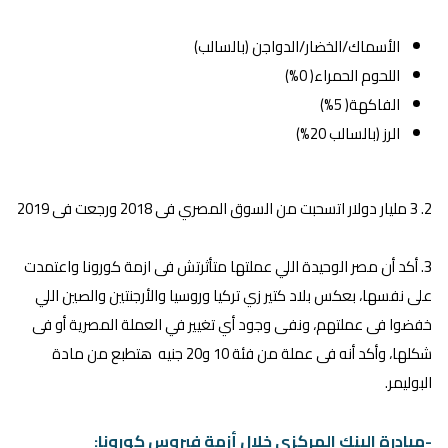
الأسماك/الخضار/الدواجن (بالسالب)
اللحوم الحمراء( 0%)
الفاكهة( 5%)
الرز (بالسالب 20%)
2. 3 مليار دولار اتسحبت من السوق المصري فى 2018 ورجعت فى 2019
3. أكد أن مصر الوحيدة اللي عملتها متأثرتش فى ازمة كورونا واعتمدت
على نفسها، بعكس بلاد كتير زي تركيا وروسيا والأرجنتين والصين اللي
خفضوا فى عملتهم، ونفى وجود أي تغيير في العملة المصرية أو فى
شكلها، وأكد أنه فى عملة من فئة 10 و20 جنيه هتطبع من مادة
البوليمر.
-مبادرة البنك المركزي خلال أزمة فيروس كورونا: