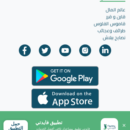
عالم المال
قارن و قرر
قاموس الفلوس
طرائف وعجائب
نصايح ببلاش
تطبيق فايدتي
حمل
التطبيق
فايدتي تطبيق بيساعدك تلاقي أفضل الخدمات 