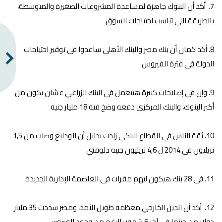
7. أكد أن البنوك جاهزة لمساعدة المشروعات الصغيرة والمتوسطة،
بالطريقة اللي تناسب احتياجات السوق
8. أكد كمان أن بنك مصر والبنك الأهلى ساعدوا فى توفير احتياجات
الدولة فى فترة الفيروس
9. وإن فى إصلاحات كبيرة هتتعمل فى البنك الزراعي عشان يكون من
أكبر البنوك، والبنك المركزي دفعه وضخ فيه 18 مليار جنيه
10. ثقة الناس في القطاع البنكي زادت بدليل أن الودايع وصلت من 1,5
تريليون فى 2014 ل 4,6 تريليون جنيه دلوقتي
11. فى 28 بنك هيكون ليهم مقرات فى العاصمة الإدارية الجديدة
12. أكد أن الدين الخارجي معظمه طويل الأمد، ومصر سددت 35 مليار
دولار من دينها فى آخر 6 شهور بالرغم من وجود الفيروس