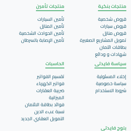
منتجات بنكية
منتجات تأمين
قروض شخصية
تأمين السيارات
قروض سيارات
تأمين المنازل
قروض منازل
تأمين الحوادث الشخصية
تمويل المشاريع الصغيرة
تأمين اﻹصابة بالسرطان
بطاقات ائتمان
شهادات و ودائع
سياسة فايدتى
الحاسبات
إخلاء المسئولية
تقسيم الفواتير
سياسة خصوصية
فواتير الكهرباء
شروط الاستخدام
ضريبة العقارات
الميزانية
فوائد بطاقة الائتمان
نسبة عبء الدين
التمويل العقاري الجديد
بلوج فايدتي