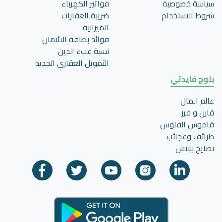
سياسة خصوصية
فواتير الكهرباء
شروط الاستخدام
ضريبة العقارات
الميزانية
فوائد بطاقة الائتمان
نسبة عبء الدين
التمويل العقاري الجديد
بلوج فايدتي
عالم المال
قارن و قرر
قاموس الفلوس
طرائف وعجائب
نصايح ببلاش