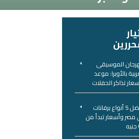
يار
حررين
رجان الموسيقى
ربية بالأوبرا: موعد
عار تذاكر الحفلات
أفضل 5 أنواع برفانات
مصر وأسعار تبدأ من
ه