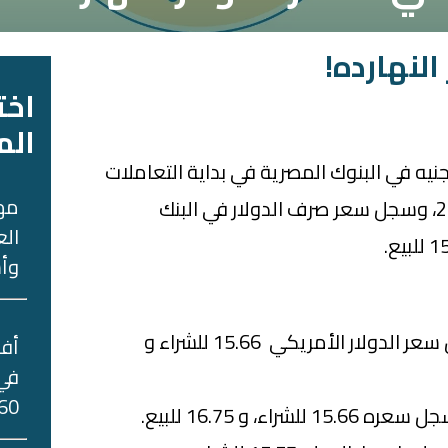
النهارده!
اخت
الم
جنيه في البنوك المصرية في بداية التعاملات
مه
اليوم الاربعاء 10 نوفمبر 2021، وسجل سعر صرف الدولار في البنك
الع
وأس
والأسبوع اللي فات سجل سعر الدولار الأمريكي 15.66 للشراء و
في 
60 جني
اء، و 16.75 للبيع.