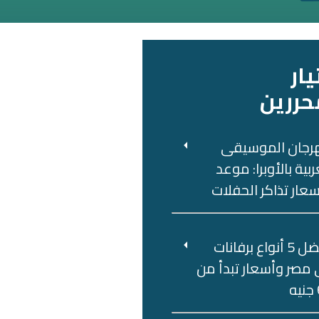
يار
حررين
رجان الموسيقى
ربية بالأوبرا: موعد
عار تذاكر الحفلات
أفضل 5 أنواع برفانات
مصر وأسعار تبدأ من
ه