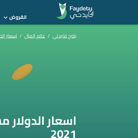
القروض
بلوج فايدتي
/
عالم المال
/
اسعار الدول
2021