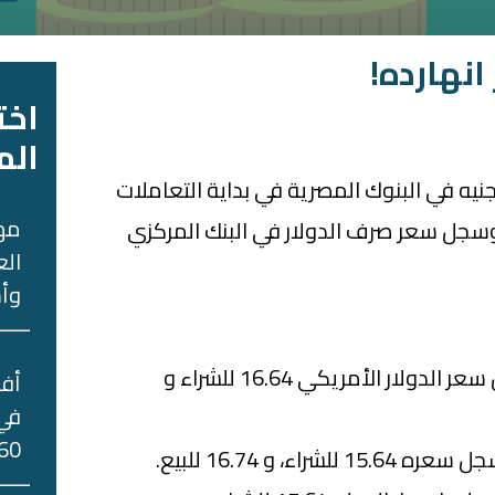
انهارده!
اخت
الم
جنيه في البنوك المصرية في بداية التعاملات
مه
وم الاثنين 4 أكتوبر 2021، وسجل سعر صرف الدولار في البنك المركزي
الع
وأس
والأسبوع اللي فات سجل سعر الدولار الأمريكي 16.64 للشراء و
في 
60 جني
اء، و 16.74 للبيع.