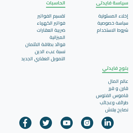
سياسة فايدتى
الحاسبات
إخلاء المسئولية
تقسيم الفواتير
سياسة خصوصية
فواتير الكهرباء
شروط الاستخدام
ضريبة العقارات
الميزانية
فوائد بطاقة الائتمان
نسبة عبء الدين
التمويل العقاري الجديد
بلوج فايدتي
عالم المال
قارن و قرر
قاموس الفلوس
طرائف وعجائب
نصايح ببلاش