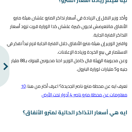
ليه هيتم زيادة أسعار المترو؟
وأكد وزير النقل إن الزيادة في أسعار تذاكر المترو علشان هيئة مترو
الأنفاق ماتتعرضش لديون كبيرة علشان كدا الوزارة قررت تزود أسعار
التذاكر الفترة الجاية.
واقترح الوزير إن هيئة مترو الأنفاق خلال الفترة الجاية لازم تبدأ تفكر في
الاستثمار في بيع الخردة وزيادة الإعلانات.
وعن مديوينة الهيئة قال كامل الوزير: احنا مديونين للبنوك بـ88 مليار
جنيه و5 مليارات لوزارة البترول.
تعرف ايه عن محطة مترو ناصر الجديدة؟ اعرف أكتر من هنا:
10
معلومات عن محطة مترو ناصر: 4 أدوار تحت الأرض
ايه هي أسعار التذاكر الحالية لمترو الأنفاق؟