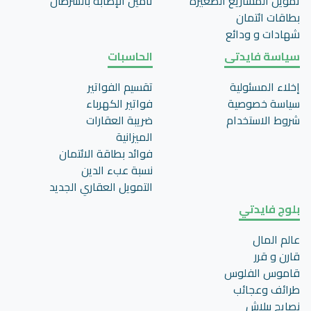
تمويل المشاريع الصغيرة
تأمين اﻹصابة بالسرطان
بطاقات ائتمان
شهادات و ودائع
سياسة فايدتى
الحاسبات
إخلاء المسئولية
تقسيم الفواتير
سياسة خصوصية
فواتير الكهرباء
شروط الاستخدام
ضريبة العقارات
الميزانية
فوائد بطاقة الائتمان
نسبة عبء الدين
التمويل العقاري الجديد
بلوج فايدتي
عالم المال
قارن و قرر
قاموس الفلوس
طرائف وعجائب
نصايح ببلاش