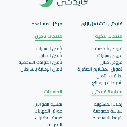
فايدتي بتشتغل ازاى
مركز المساعده
منتجات بنكية
منتجات تأمين
قروض شخصية
تأمين السيارات
قروض سيارات
تأمين المنازل
قروض منازل
تأمين الحوادث الشخصية
تمويل المشاريع الصغيرة
تأمين اﻹصابة بالسرطان
بطاقات ائتمان
شهادات و ودائع
سياسة فايدتى
الحاسبات
إخلاء المسئولية
تقسيم الفواتير
سياسة خصوصية
فواتير الكهرباء
شروط الاستخدام
ضريبة العقارات
الميزانية