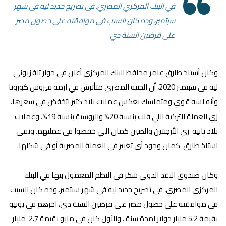
في البنك المركزي المصري، فى تصريح جديد ليه فى شهر
سبتمبر، وده كان السبب فى موافقته على حصول مصر
على قرضين السنة دي
وكان أستاذ طارق عامر محافظ البنك المركزي أعلن فى حوار تلفزيوني
ليه فى سبتمبر 2020، أن الجنيه المصري متأثرش في ازمة فيروس كورونا
وأنه لسه قوي ومتماسك بعكس عملات بلاد كتير اتخفض فى سعرها،
زي العملة التركية اللي قلت بنسبة 20% والروسية بنسبة 19%، وعملات
بلاد تانية زي الأرجنتين والصين كمان اللي خفضوا فى عملتهم.
ونفى
استاذ طارق كمان وجود أي تغيير في العملة المصرية أو فى شكلها.
وكان صندوق النقد الدولي شكر فى النظم المعمول بيها في البنك
المركزي المصري، فى تصريح جديد ليه فى شهر سبتمبر، وده كان السبب
فى موافقته على حصول مصر على قرضين السنة دي، اخرهم فى يونيو
بقيمة
5.2 مليار دولار لمدة سنة ، والأول كان فى مايو بقيمة 2.7 مليار