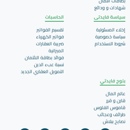
بطاقات ائتمان
شهادات و ودائع
سياسة فايدتى
الحاسبات
إخلاء المسئولية
تقسيم الفواتير
سياسة خصوصية
فواتير الكهرباء
شروط الاستخدام
ضريبة العقارات
الميزانية
فوائد بطاقة الائتمان
نسبة عبء الدين
التمويل العقاري الجديد
بلوج فايدتي
عالم المال
قارن و قرر
قاموس الفلوس
طرائف وعجائب
نصايح ببلاش