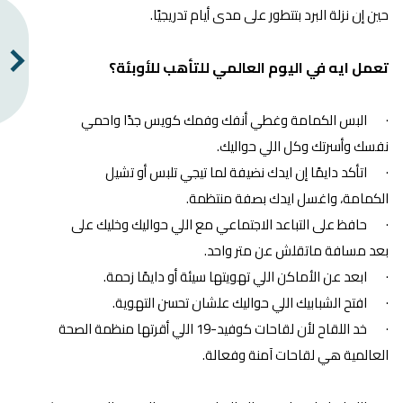
حين إن نزلة البرد بتتطور على مدى أيام تدريجيًا.
تعمل ايه في اليوم العالمي للتأهب للأوبئة؟
· البس الكمامة وغطي أنفك وفمك كويس جدًا واحمي
نفسك وأسرتك وكل اللي حواليك.
· اتأكد دايمًا إن ايدك نضيفة لما تيجي تلبس أو تشيل
الكمامة، واغسل ايدك بصفة منتظمة.
· حافظ على التباعد الاجتماعي مع اللي حواليك وخليك على
بعد مسافة ماتقلش عن متر واحد.
· ابعد عن الأماكن اللي تهويتها سيئة أو دايمًا زحمة.
· افتح الشبابيك اللي حواليك علشان تحسن التهوية.
· خد اللقاح لأن لقاحات كوفيد-19 اللي أقرتها منظمة الصحة
العالمية هي لقاحات آمنة وفعالة.