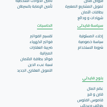
قروض منازل
تأمين الحوادث الشخصية
تمويل المشاريع الصغيرة
تأمين اﻹصابة بالسرطان
بطاقات ائتمان
شهادات و ودائع
سياسة فايدتى
الحاسبات
إخلاء المسئولية
تقسيم الفواتير
سياسة خصوصية
فواتير الكهرباء
شروط الاستخدام
ضريبة العقارات
الميزانية
فوائد بطاقة الائتمان
نسبة عبء الدين
التمويل العقاري الجديد
بلوج فايدتي
عالم المال
قارن و قرر
قاموس الفلوس
طرائف وعجائب