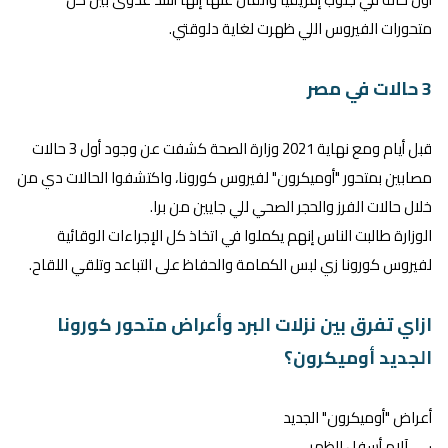
متحورات الفيروس اللي ظهرت لغاية دلوقتي.
3 حالات في مصر
قبل أيام ومع نهاية 2021 وزارة الصحة كشفت عن وجود أول 3 حالات
مصابين بمتحور "أوميكرون" لفيروس كورونا، واكتشفوا الحالات دي من
خلال حالات الفرز والحجر الصحي للي جايين من برا.
الوزارة طالبت الناس إنهم يكملوا في اتخاذ كل الإجراءات الوقائية
لفيروس كورونا زي لبس الكمامة والحفاظ على التباعد وتلقي اللقاح.
ازاي تفرق بين نزلات البرد وأعراض متحور كورونا
الجديد أوميكرون؟
أعراض "أوميكرون" الجديد
· آلام أسفل الظهر.