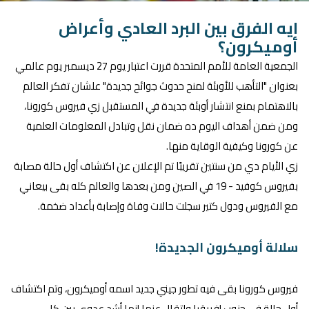
ايه الفرق بين البرد العادي وأعراض
أوميكرون؟
الجمعية العامة للأمم المتحدة قررت اعتبار يوم 27 ديسمبر يوم عالمي
بعنوان "التأهب للأوبئة لمنح حدوث جوائح جديدة" علشان تفكر العالم
بالاهتمام بمنع انتشار أوبئة جديدة في المستقبل زي فيروس كورونا،
ومن ضمن أهداف اليوم ده ضمان نقل وتبادل المعلومات العلمية
عن كورونا وكيفية الوقاية منها.
زي الأيام دي من سنتين تقريبًا تم الإعلان عن اكتشاف أول حالة مصابة
بفيروس كوفيد - 19 في الصين ومن بعدها والعالم كله بقى بيعاني
مع الفيروس ودول كتير سجلت حالات وفاة وإصابة بأعداد ضخمة.
سلالة أوميكرون الجديدة!
فيروس كورونا بقى فيه تطور جيني جديد اسمه أوميكرون، وتم اكتشاف
أول حالة في جنوب إفريقيا واتقال عنها إنها أشد عدوى بين كل