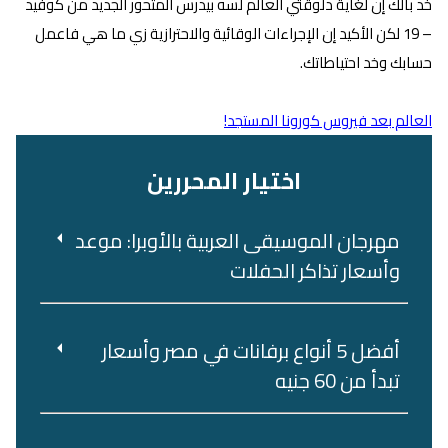
خد بالك إن لغاية دلوقتي العالم لسه بيدرس المتحور الجديد من كوفيد
– 19 لكن الأكيد إن الإجراءات الوقائية والاحترازية زي ما هي فاعمل
حسابك وخد احتياطاتك.
العالم بعد فيروس كورونا المستجد!
اختيار المحررين
مهرجان الموسيقى العربية بالأوبرا: موعد
وأسعار تذاكر الحفلات
أفضل 5 أنواع برفانات في مصر وأسعار
تبدأ من 60 جنيه