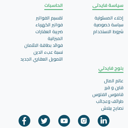
سياسة فايدتى
الحاسبات
إخلاء المسئولية
تقسيم الفواتير
سياسة خصوصية
فواتير الكهرباء
شروط الاستخدام
ضريبة العقارات
الميزانية
فوائد بطاقة الائتمان
نسبة عبء الدين
التمويل العقاري الجديد
بلوج فايدتي
عالم المال
قارن و قرر
قاموس الفلوس
طرائف وعجائب
نصايح ببلاش