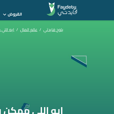
القروض
بلوج فايدتي
/
عالم المال
/
ايه اللي
ايه اللي ممكن ي