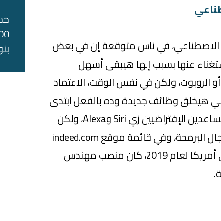
طناعي
حس
كاء الاصطناعي، في ناس متوقعة إن في بعض
بنو
ستغناء عنها بسبب إنها هيبقى أسهل
أو الروبوت، ولكن في نفس الوقت، الاعتماد
اعي هيخلق وظائف جديدة وده بالفعل ابتدى
يحصل خصوصاً مع إنتشار المساعدين الإفتراضيين زي Siri وAlexa، ولكن
الشغلانات دي متركزة في مجال البرمجة، وفي قائمة موقع indeed.com
السنوية لأفضل الوظائف في أمريكا لعام 2019، كان منصب مهندس
.