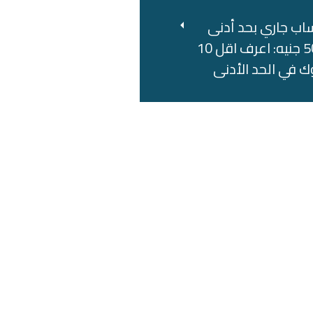
اب جاري بحد أدنى
500 جنيه: اعرف اقل 10
ك في الحد الأدنى