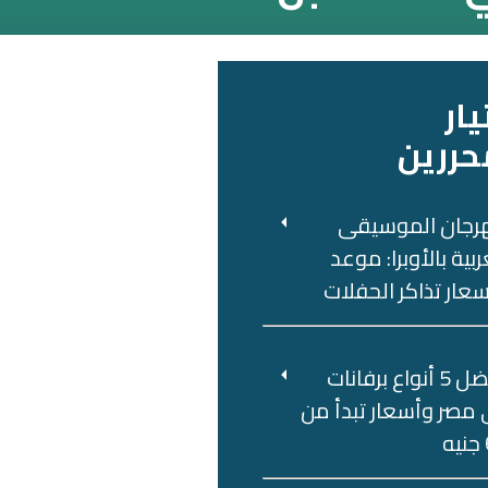
يار
حررين
رجان الموسيقى
ربية بالأوبرا: موعد
عار تذاكر الحفلات
أفضل 5 أنواع برفانات
مصر وأسعار تبدأ من
ه