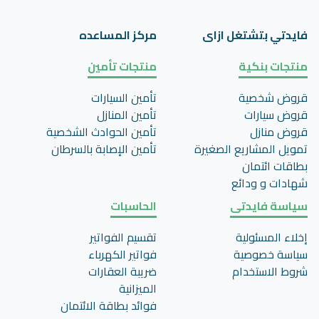
فايدتي بتشتغل ازاى
مركز المساعده
منتجات بنكية
منتجات تأمين
قروض شخصية
تأمين السيارات
قروض سيارات
تأمين المنازل
قروض منازل
تأمين الحوادث الشخصية
تمويل المشاريع الصغيرة
تأمين اﻹصابة بالسرطان
بطاقات ائتمان
شهادات و ودائع
سياسة فايدتى
الحاسبات
إخلاء المسئولية
تقسيم الفواتير
سياسة خصوصية
فواتير الكهرباء
شروط الاستخدام
ضريبة العقارات
الميزانية
فوائد بطاقة الائتمان