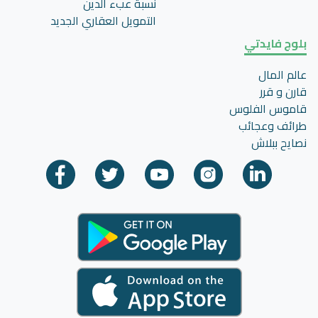
نسبة عبء الدين
التمويل العقاري الجديد
بلوج فايدتي
عالم المال
قارن و قرر
قاموس الفلوس
طرائف وعجائب
نصايح ببلاش