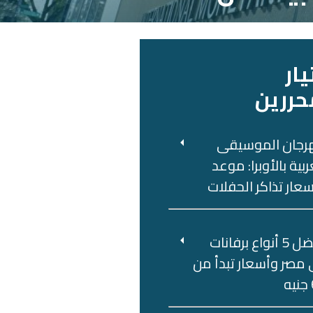
يار
حررين
رجان الموسيقى
ربية بالأوبرا: موعد
عار تذاكر الحفلات
أفضل 5 أنواع برفانات
مصر وأسعار تبدأ من
ه