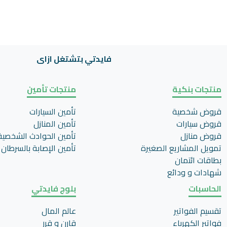
فايدتي بتشتغل ازاى
منتجات بنكية
منتجات تأمين
قروض شخصية
تأمين السيارات
قروض سيارات
تأمين المنازل
قروض منازل
تأمين الحوادث الشخصية
تمويل المشاريع الصغيرة
تأمين اﻹصابة بالسرطان
بطاقات ائتمان
شهادات و ودائع
الحاسبات
بلوج فايدتي
تقسيم الفواتير
عالم المال
فواتير الكهرباء
قارن و قرر