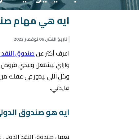
ايه هي مهام صند
تاريخ النشر
:
06 نوفمبر 2022
اعرف أكتر عن
صندوق النقد الدولي netary Fund (IMF
وازاي بيشتغل وبيدي قروض لل
وكل اللي بيدور في عقلك من 
فايدتي.
ايه هو صندوق الدول
يعمل صندوق النقد الدولي ع