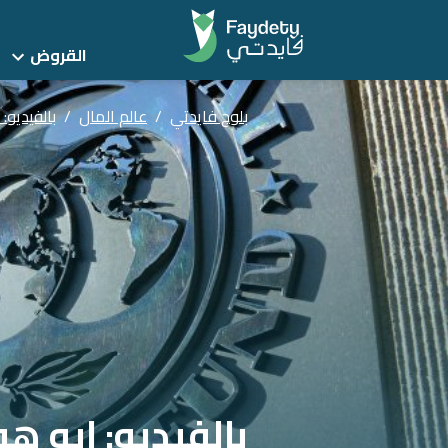
القروض
بلوج فايدتي
/
عالم المال
/
بالفيديو:
بالفيديو: ايه ه