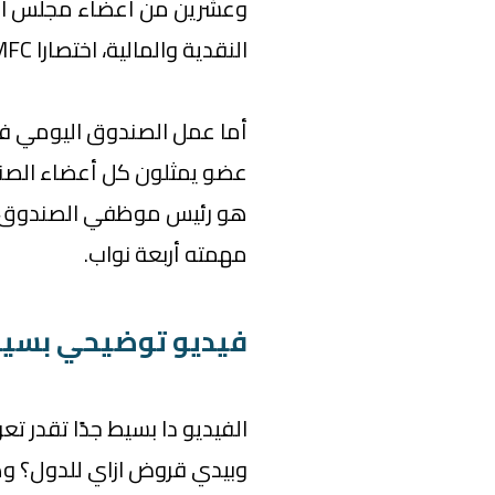
وعشرين من أعضاء مجلس الم
النقدية والمالية، اختصارا IMFC، بتقديم المشورة للمجلس التنفيذي.
عضو يمثلون كل أعضاء الصندو
هو رئيس موظفي الصندوق ور
مهمته أربعة نواب.
فيديو توضيحي بسي
الفيديو دا بسيط جدًا تقدر ت
وبيدي قروض ازاي للدول؟ وهو