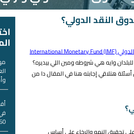
وق النقد الدولي؟
اخت
الم
International Mo)
مه
بلدان وايه هي شروطه ومين اللي بيديره؟
الع
أسئلة هتلاقي إجابته هنا في المقال دا من
وأس
ي؟
في 
60 جني
لى تحقيق النمو والرخاء على أساس