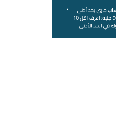
اب جاري بحد أدنى
500 جنيه: اعرف اقل 10
ك في الحد الأدنى