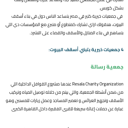
بشكل كويس.
في جمعيات خيرية كتير في مصر بتساعد الناس دول في بناء أسقف
البيوت، هنقولك ازاي تشارك كمتطوع أو متبرع مع المؤسسات دي اللي
بتساهم في بناء المنازل والأسقف والقضاء على التشرد.
4 جمعيات خيرية بتبني أسقف البيوت:
جمعية رسالة
Resala Charity Organization عندها مشروع القوافل الداخلية اللي
من ضمن أنشطة الجمعية، واللي بيتم من خلاله توصيل المياه وتركيب
الأسقف وتجهيز العرائس و تعمير المساجد وعمل زيارات للمسنين وهو
عبارة عن حملات إغاثة سريعة للقرى الفقيرة داخل القاهرة الكبرى