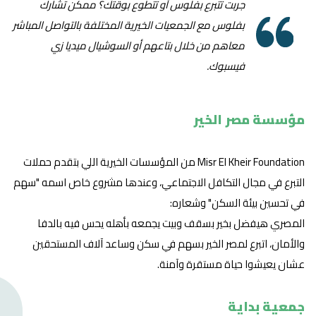
جربت تتبرع بفلوس أو تتطوع بوقتك؟ ممكن تشارك
بفلوس مع الجمعيات الخيرية المختلفة بالتواصل المباشر
معاهم من خلال بتاعهم أو السوشيال ميديا زي
فيسبوك.
مؤسسة مصر الخير
Misr El Kheir Foundation من المؤسسات الخيرية اللي بتقدم حملات
التبرع في مجال التكافل الاجتماعي، وعندها مشروع خاص اسمه "سهم
في تحسين بيئة السكن" وشعاره:
المصري هيفضل بخير بسقف وبيت يجمعه بأهله يحس فيه بالدفا
والأمان، اتبرع لمصر الخير بسهم في سكن وساعد آلاف المستحقين
عشان يعيشوا حياة مستقرة وآمنة.
جمعية بداية