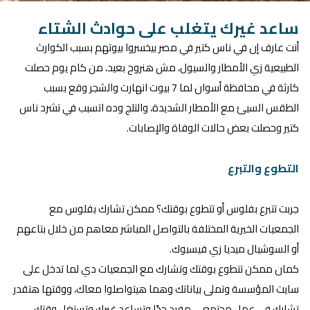
ساعد غيرك يتغلب على حوادث الشتاء
أنت عارف إن في ناس كتير في مصر بيخسروا بيوتهم بسبب الكوارث
الطبيعية زي الأمطار والسيول، مش هنروح بعيد، من كام يوم حصلت
كارثة في محافظة أسوان لما 7 بيوت انهارت والشجر وقع بسبب
الطقس السيئ مع الأمطار الشديدة، والتلج وده اتسبب في تشرد ناس
كتير وحصلت بعض حالات الوفاة والإصابات.
التطوع والتبرع
جربت تتبرع بفلوس أو تتطوع بوقتك؟ ممكن تشارك بفلوس مع
الجمعيات الخيرية المختلفة بالتواصل المباشر معاهم من خلال بتاعهم
أو السوشيال ميديا زي فيسبوك.
كمان ممكن تتطوع بوقتك وتشارك مع الجمعيات دي لما تدخل على
سايت المؤسسة وتملى بياناتك وهما هيتواصلوا معاك، ووقتها هتقدر
تشارك في عمل مجتمعي مفيد جدًا وتساعد غيرك وتستغل وقتك