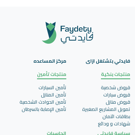
فايدتي بتشتغل ازاى
مركز المساعده
منتجات بنكية
منتجات تأمين
قروض شخصية
تأمين السيارات
قروض سيارات
تأمين المنازل
قروض منازل
تأمين الحوادث الشخصية
تمويل المشاريع الصغيرة
تأمين اﻹصابة بالسرطان
بطاقات ائتمان
شهادات و ودائع
سياسة فايدتى
الحاسبات