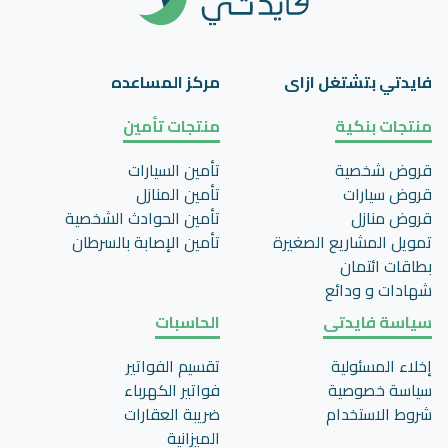
فايدتي بتشتغل ازاى
مركز المساعده
منتجات بنكية
منتجات تأمين
قروض شخصية
تأمين السيارات
قروض سيارات
تأمين المنازل
قروض منازل
تأمين الحوادث الشخصية
تمويل المشاريع الصغيرة
تأمين اﻹصابة بالسرطان
بطاقات ائتمان
شهادات و ودائع
سياسة فايدتى
الحاسبات
إخلاء المسئولية
تقسيم الفواتير
سياسة خصوصية
فواتير الكهرباء
شروط الاستخدام
ضريبة العقارات
الميزانية