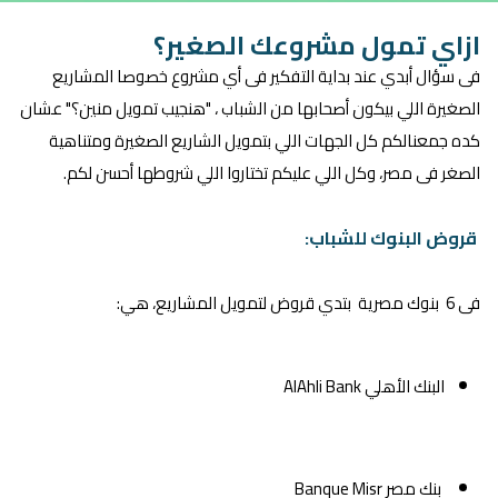
ازاي تمول مشروعك الصغير؟
فى سؤال أبدي عند بداية التفكير فى أي مشروع خصوصا المشاريع
الصغيرة اللي بيكون أصحابها من الشباب ، "هنجيب تمويل منين؟" عشان
كده جمعنالكم كل الجهات اللي بتمويل الشاريع الصغيرة ومتناهية
الصغر فى مصر، وكل اللي عليكم تختاروا اللي شروطها أحسن لكم.
قروض البنوك للشباب:
فى 6 بنوك مصرية بتدي قروض لتمويل المشاريع، هي:
البنك الأهلي AlAhli Bank
بنك مصر Banque Misr