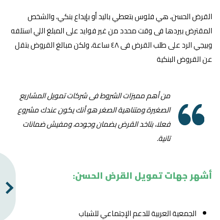
القرض الحسن، هي فلوس بتعطي باليد أو بإيداع بنكي، والشخص
المقترض بيردها فى وقت محدد من غير فوايد على المبلغ اللي استلفه
وبيجي الرد على طلب القرض فى ٤٨ ساعة، ولكن مبالغ القروض بتقل
عن القروض البنكية
من أهم مميزات الشروط فى شركات تمويل المشاريع
الصغيرة ومتناهية الصغر هو أنك يكون عندك مشروع
فعلا، بتاخد القرض بضمان وجوده، ومفيش ضمانات
تانية.
أشهر جهات تمويل القرض الحسن:
الجمعية العربية للدعم الإجتماعي للشباب