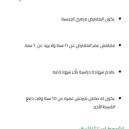
يكون المقترض مصري الجنسية
مايقلش عمر المقترض عن ٢١ سنة ولا يزيد عن ٦٠ سنة.
يقدم شهادة دراسية بأخر شهادة ليه
يكون له ضامن ميزدش عمره عن ٦٥ سنة وقت دفع
القسط الأخير
*شروط استثنائية: