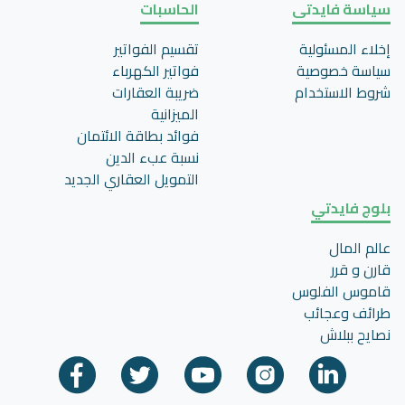
سياسة فايدتى
الحاسبات
إخلاء المسئولية
تقسيم الفواتير
سياسة خصوصية
فواتير الكهرباء
شروط الاستخدام
ضريبة العقارات
الميزانية
فوائد بطاقة الائتمان
نسبة عبء الدين
التمويل العقاري الجديد
بلوج فايدتي
عالم المال
قارن و قرر
قاموس الفلوس
طرائف وعجائب
نصايح ببلاش