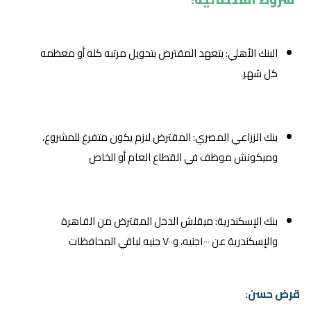
البنك الأهلي: يتعهد المقترض بتحويل مرتبه كله أو معظمه
كل شهر.
بنك الزراعي المصري: المقترض لازم يكون متفرغ للمشروع،
وميكونش موظف في القطاع العام أو الخاص
بنك الإسكندرية: ميقلش الدخل المقترض من القاهرة
والإسكندرية عن ١٠٠٠جنيه، و٧٠٠ جنيه لباقي المحافظات
قرض حسن: