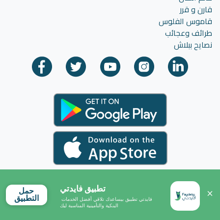
قارن و قرر
قاموس الفلوس
طرائف وعجائب
نصايح ببلاش
تطبيق فايدتي
حمل
التطبيق
فايدتي تطبيق بيساعدك تلاقي أفضل الخدمات 
البنكية والتأمينية المناسبة ليك