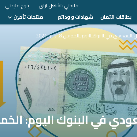
فايدتي بتشتغل ازاى
بلوج فايدتي
بطاقات ائتمان
شهادات و ودائع
منتجات تأمين
السعودي في البنوك اليوم: الخميس 8 يوليو 2021