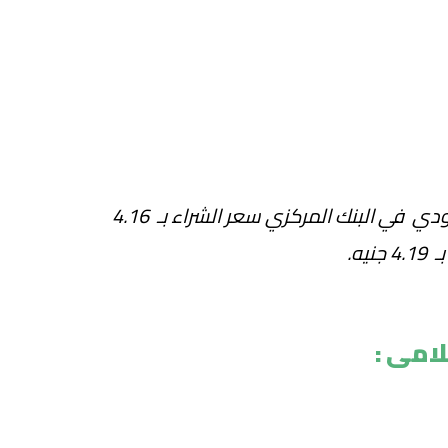
سجل الريال السعودي في البنك المركزي سعر الشراء بـ 4.16
نيه.
امى :