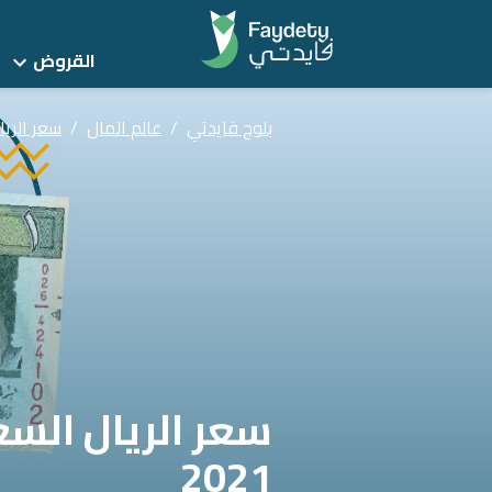
القروض
بلوج فايدتي
/
عالم المال
/
سعر الريال 
2021