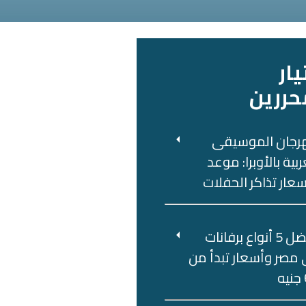
يار
حررين
رجان الموسيقى
ربية بالأوبرا: موعد
عار تذاكر الحفلات
أفضل 5 أنواع برفانات
مصر وأسعار تبدأ من
ه