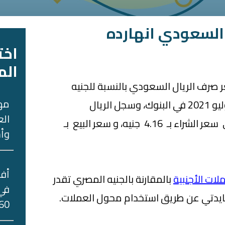
السعودي انهارده
اخت
الم
صرف الريال السعودي بالنسبة للجنيه
مه
المصري اليوم، الخميس 8 يوليو 2021 في البنوك، وسجل الريال
الع
السعودي في البنك المركزي سعر الشراء بـ 4.16 جنيه، و سعر البيع بـ
وأس
لات الأجنبية
بالمقارنة بالجنيه المصري تقدر
في 
ايدتي عن طريق استخدام محول العملات.
60 جني