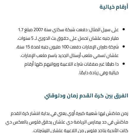
أرقام خيالية
على سبيل المثال: دفعت شبكة سكاي سنة 2007 مبلغ 1.7
مليار جنيه علشان تحصل على حقوق بث الدوري لـ 5 سنوات.
شركة طيران الإمارات دفعت 100 مليون جنيه لمدة 15 سنة،
علشان تسمي ملعب أرسنال الجديد باسم ملعب الإمارات.
دا طبعًا غير صفقات شراء اللاعيبة ورواتبهم كلها أرقام
خيالية وفي زيادة دايمًا.
الفرق بين كرة القدم زمان ودلوقتي
زمن ماكنش ليها شعبية كبيرة أوي يعني في بداية انتشار كرة القدم
ماكنش في حد بيمارس الرياضة دي علشان يحقق فلوس بالعكس دي
كانت الأندية بتاخد فلوس من اللاعيبة علشان التيشرتات.