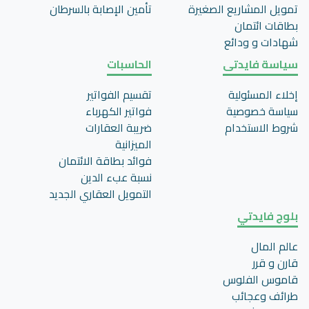
تمويل المشاريع الصغيرة
تأمين اﻹصابة بالسرطان
بطاقات ائتمان
شهادات و ودائع
سياسة فايدتى
الحاسبات
إخلاء المسئولية
تقسيم الفواتير
سياسة خصوصية
فواتير الكهرباء
شروط الاستخدام
ضريبة العقارات
الميزانية
فوائد بطاقة الائتمان
نسبة عبء الدين
التمويل العقاري الجديد
بلوج فايدتي
عالم المال
قارن و قرر
قاموس الفلوس
طرائف وعجائب