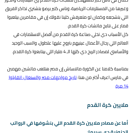
وغيرها من المستلزمات الرياضية، وناس كتير برضو بتشتري تذاكر الفريق
اللي بتشجعه وكمان لو متعرفش خلينا نقولك إن في مقامرين بيلعبوا
قمار على نتايج ماتشات كرة القدم.
كل الأسباب دي تخلي صناعة كرة القدم من أفضل الاستثمارات في
العالم اللي رجال الأعمال عينيهم بتروح عليها علطول، والسبب الوحيد
والأساسي لمصادر الربح دي كلها الـ 4 مليار اللي بيتابعوا كرة القدم.
بمناسبة كلامنا عن الكورة ماتنساش إن مصر هتلعب ماتشين مهمين
في مارس اعرف أكتر من هنا:
تاريخ مواجهات مصر والسنغال: اتقابلوا
14 مرة
ملايين كرة القدم
أما عن مصادر ملايين كرة القدم اللي بنشوفها في الرواتب
الجنونية دي سببها: