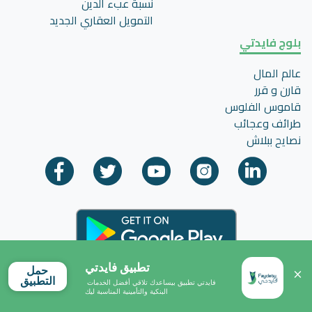
نسبة عبء الدين
التمويل العقاري الجديد
بلوج فايدتي
عالم المال
قارن و قرر
قاموس الفلوس
طرائف وعجائب
نصايح ببلاش
تطبيق فايدتي
حمل
التطبيق
فايدتي تطبيق بيساعدك تلاقي أفضل الخدمات 
البنكية والتأمينية المناسبة ليك