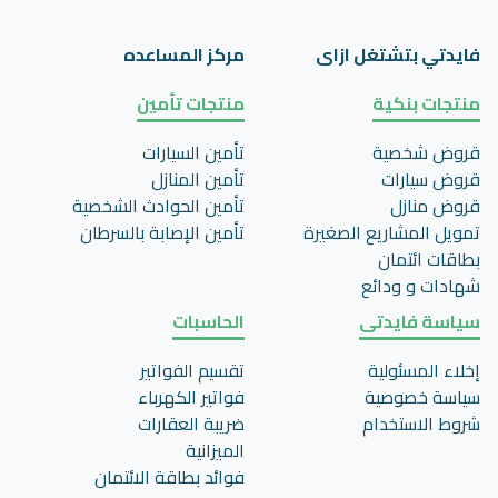
فايدتي بتشتغل ازاى
مركز المساعده
منتجات بنكية
منتجات تأمين
قروض شخصية
تأمين السيارات
قروض سيارات
تأمين المنازل
قروض منازل
تأمين الحوادث الشخصية
تمويل المشاريع الصغيرة
تأمين اﻹصابة بالسرطان
بطاقات ائتمان
شهادات و ودائع
سياسة فايدتى
الحاسبات
إخلاء المسئولية
تقسيم الفواتير
سياسة خصوصية
فواتير الكهرباء
شروط الاستخدام
ضريبة العقارات
الميزانية
فوائد بطاقة الائتمان