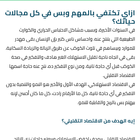
ازاي تكتفي بالمهم وبس في كل مجالات
حياتك؟
في السنوات الأخيرة، وبسبب مشاكل الاحتباس الحراري والكوارث
الطبيعية اللي بتنتج عنه، واحساس ناس كتير بإن الإنسان بقى مهدر
للموارد وبيساهم في تلوث الكوكب عن طريق الزبالة والزيادة السكانية،
بقى في اتجاه ناحية تقليل الاستهلاك الغير هادف والتفكير في صحة
الكوكب قبل أي حاجة تانية، ومن نوع التفكير ده، نتج عنه حاجة اسمها
الاقتصاد التقليلي.
في الاقتصاد الاستهلاكي، الهدف الأول والأخير هو النمو والتنمية بدون
التفكير في أي حاجة تانية، كل ما الأرقام زادت، كل ما كان أحسن لإنه
بيهتم بس بالربح والقابلية للنمو.
إيه الهدف من الاقتصاد التقليلي؟
الاقتصاد التقليلي بيهدف لخفض الاستهلاك وبيعتبر حاجات زي الناتج