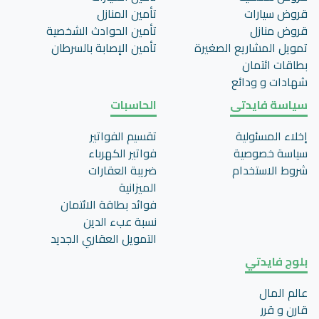
قروض سيارات
تأمين المنازل
قروض منازل
تأمين الحوادث الشخصية
تمويل المشاريع الصغيرة
تأمين اﻹصابة بالسرطان
بطاقات ائتمان
شهادات و ودائع
سياسة فايدتى
الحاسبات
إخلاء المسئولية
تقسيم الفواتير
سياسة خصوصية
فواتير الكهرباء
شروط الاستخدام
ضريبة العقارات
الميزانية
فوائد بطاقة الائتمان
نسبة عبء الدين
التمويل العقاري الجديد
بلوج فايدتي
عالم المال
قارن و قرر