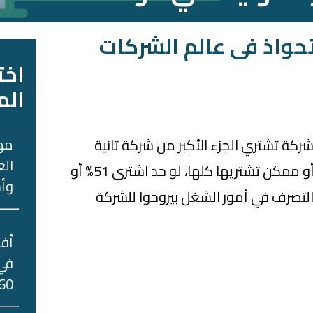
حواذ فى عالم الشركات
اخت
الم
مه
كة تشتري الجزء الأكبر من شركة تانية
الع
فتبقى هي المتحكمة فيها أو ممكن تشتريها كلها، لو حد اشترى 51% أو
وأس
 والتصرف في أمور الشغل بيروحوا للشركة
في 
60 جني