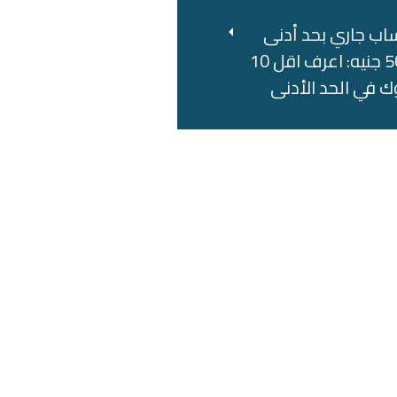
اب جاري بحد أدنى
500 جنيه: اعرف اقل 10
ك في الحد الأدنى