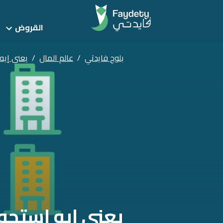
القروض
بلوج فايدتي
/
عالم المال
/
يعني إيه
يعني إيه استحوا