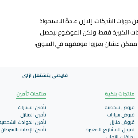
 دورات الشركات، إلا إن عادةً الاستحواذ
كات الكبيرة فقط، ولكن الموضوع بيحصل
رة ممكن عشان يعززوا موقفهم في السوق،
فايدتي بتشتغل ازاى
منتجات بنكية
منتجات تأمين
قروض شخصية
تأمين السيارات
قروض سيارات
تأمين المنازل
قروض منازل
تأمين الحوادث الشخصية
تمويل المشاريع الصغيرة
تأمين اﻹصابة بالسرطان
بطاقات ائتمان