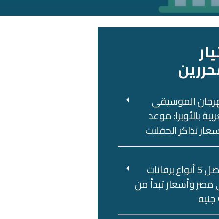
يار
حررين
رجان الموسيقى
ربية بالأوبرا: موعد
عار تذاكر الحفلات
أفضل 5 أنواع برفانات
مصر وأسعار تبدأ من
ه