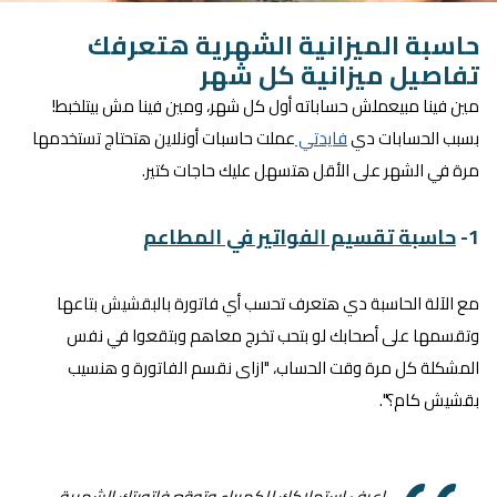
حاسبة الميزانية الشهرية هتعرفك
تفاصيل ميزانية كل شهر
مين فينا مبيعملش حساباته أول كل شهر، ومين فينا مش بيتلخبط!
بسبب الحسابات دي
فايدتي
عملت حاسبات أونلاين هتحتاج تستخدمها
مرة في الشهر على الأقل هتسهل عليك حاجات كتير.
1-
حاسبة تقسيم الفواتير في المطاعم
مع الآلة الحاسبة دي هتعرف تحسب أي فاتورة بالبقشيش بتاعها
وتقسمها على أصحابك لو بتحب تخرج معاهم وبتقعوا في نفس
المشكلة كل مرة وقت الحساب، "ازاى نقسم الفاتورة و هنسيب
بقشيش كام؟".
اعرف استهلاكك للكهرباء وتوقع فاتورتك الشهرية