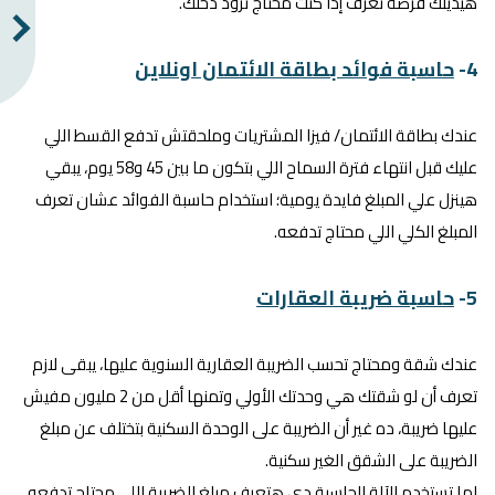
هيديلك فرصة تعرف إذا كنت محتاج تزود دخلك.
4-
حاسبة فوائد بطاقة الائتمان اونلاين
عندك بطاقة الائتمان/ فيزا المشتريات وملحقتش تدفع القسط اللي
عليك قبل انتهاء فترة السماح اللي بتكون ما بين 45 و58 يوم، يبقي
هينزل علي المبلغ فايدة يومية؛ استخدام حاسبة الفوائد عشان تعرف
المبلغ الكلي اللي محتاج تدفعه.
5-
حاسبة ضريبة العقارات
عندك شقة ومحتاج تحسب الضريبة العقارية السنوية عليها، يبقى لازم
تعرف أن لو شقتك هي وحدتك الأولي وتمنها أقل من 2 مليون مفيش
عليها ضريبة، ده غير أن الضريبة على الوحدة السكنية بتختلف عن مبلغ
الضريبة على الشقق الغير سكنية.
لما تستخدم الآلة الحاسبة دي هتعرف مبلغ الضريبة اللي محتاج تدفعه