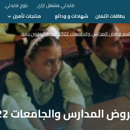
فايدتي بتشتغل ازاى
بلوج فايدتي
بطاقات ائتمان
شهادات و ودائع
منتجات تأمين