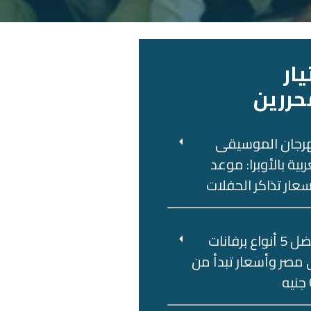
يار
حررين
رجان الموسيقى
ربية بالأوبرا: موعد
عار تذاكر الحفلات
أفضل 5 أنواع برفانات
مصر وأسعار تبدأ من
ه