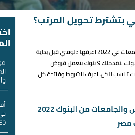
لي بتشترط تحويل المرتب؟
اخت
الم
أفضل قروض المدارس والجامعات في 2022 اعرفها دلوقتي قبل بداية
مه
السنة الدراسية، "فايدتي" بتقولك بتقدملك 9 بنوك بتعمل قروض
الع
 تناسب الكل، اعرف الشروط وفائدة كل
وأس
لجامعات من البنوك 2022
في 
 مصر
60 جني