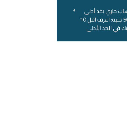
اب جاري بحد أدنى
500 جنيه: اعرف اقل 10
ك في الحد الأدنى