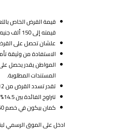
قيمة القرض الخاص بالتعل
قيمته إلى 150 ألف جنيه.
علشان تحصل على القرض لا ي
الاستفادة من وثيقة تأم
المستندات المطلوبة.
تقدر تسدد القرض من 12 شهرًا حتى 96 شهرًا "8 سنوات".
تتراوح الفائدة بين 14.5% حتى 17.5% متناقصة.
كمان بيكون في خصم 50% على المصاريف الإدارية.
ادخل على الموق الرسمي لبنك CIB واعرف أكتر