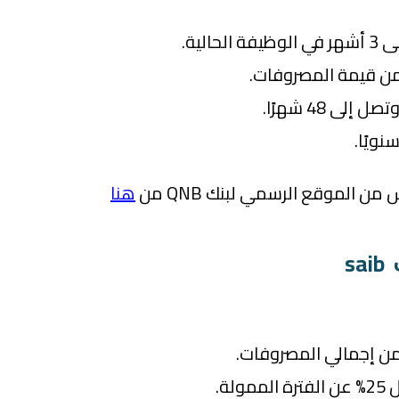
الية.
 الموقع الرسمي لبنك QNB من
هنا
s
لة.