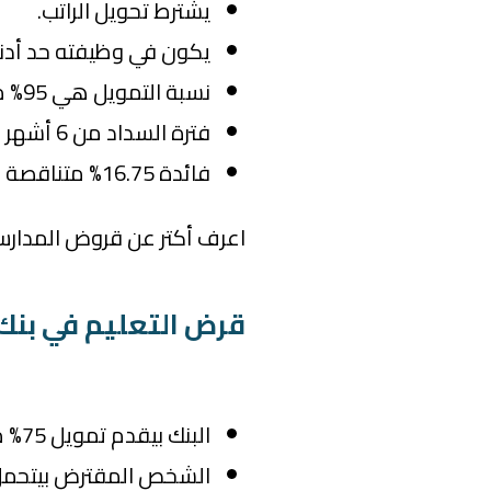
يشترط تحويل الراتب.
يكون في وظيفته حد أدنى 3 أشهر في الوظيفة الح
نسبة التمويل هي 95% من قيمة المصروفات.
فترة السداد من 6 أشهر وتصل إلى 48 شهرًا.
فائدة 16.75% متناقصة سنويًا.
اعرف أكتر عن قروض المدارس من
قرض التعليم في بنك aib
البنك بيقدم تمويل 75% من إجمالي المصروفات.
الشخص المقترض بيتحمل 25% عن الفترة الممو