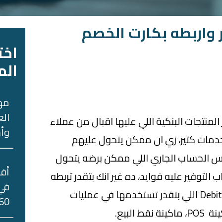
واربطه بكارت الخصم
اخت
الم
مه
الع
 المنتجات البنكية اللي عليها اقبال من عملاء
وأس
دمات كتير، زي ان ممكن يتحول عليهم
كس الحساب الجاري اللي ممكن برضه يتحول
التوفير عليه فوايد، ده غير انك بتقدر تربطه
في 
بكروت الخصم الفوري، ،Debit card اللي بتقدر تستخدمها في عمليات
60 جني
البيع.