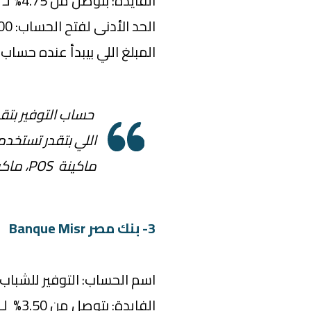
الفايدة: بتوصل من 4.75% لـ 7.75% سنوياً
الحد الأدنى لفتح الحساب: 500 جنيه
المبلغ اللي بيبدأ عنده حساب الفايدة: 
اللي بتقدر تستخد
ماكينة POS، ماكينة نقط البيع.
3- بنك مصر Banque Misr
اسم الحساب: التوفير للشباب
الفايدة: بتوصل من 3.50% لـ 4.75% سنوياً