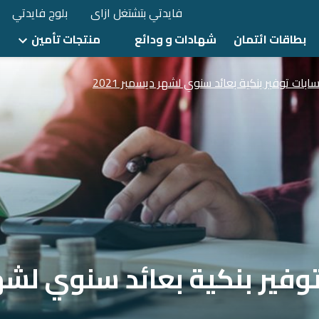
فايدتي بتشتغل ازاى
بلوج فايدتي
بطاقات ائتمان
شهادات و ودائع
منتجات تأمين
بات توفير بنكية بعائد سنوي ل