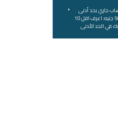
اب جاري بحد أدنى
500 جنيه: اعرف اقل 10
ك في الحد الأدنى