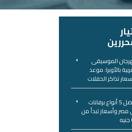
يار
حررين
رجان الموسيقى
ربية بالأوبرا: موعد
عار تذاكر الحفلات
أفضل 5 أنواع برفانات
مصر وأسعار تبدأ من
ه