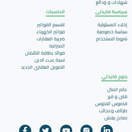
شهادات و ودائع
سياسة فايدتى
الحاسبات
إخلاء المسئولية
تقسيم الفواتير
سياسة خصوصية
فواتير الكهرباء
شروط الاستخدام
ضريبة العقارات
الميزانية
فوائد بطاقة الائتمان
نسبة عبء الدين
التمويل العقاري الجديد
بلوج فايدتي
عالم المال
قارن و قرر
قاموس الفلوس
طرائف وعجائب
نصايح ببلاش