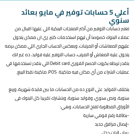
أعلي 5 حسابات توفير في مايو بعائد
سنوي
تعتبر حسابات التوفير من أكتر المنتجات البنكية اللي عليها اقبال من
عملاء البنوك خصوصا أن ليهم استخدمات كتير، زي ان ممكن يتحول
عليهم المعاشات أو المرتبات، وبعكس الحساب الجاري اللي ممكن برضه
يتحول عليه المعاش أو المرتب، حساب التوفير عليه فوايد، ده غير انك
بتقدر تربطه بكروت الخصم الفوري Debit card اللي بتقدر تستخدمها في
عمليات الشراء من أي مكان فيه ماكينة POS، ماكينة نقط البيع.
بتختلف الفوايد على النوع ده من الحسابات ما بين فايدة شهرية، وربع
سنوية، ونص سنوي، وفوايد سنوية، وبتشترك تقريبا كل البنوك فى
الأوراق المطلوبة لفتح الحسابات، وهي:
-بطاقة رقم قومي سارية
-إيصال مرافق جديد
-بيان إثبات دخل