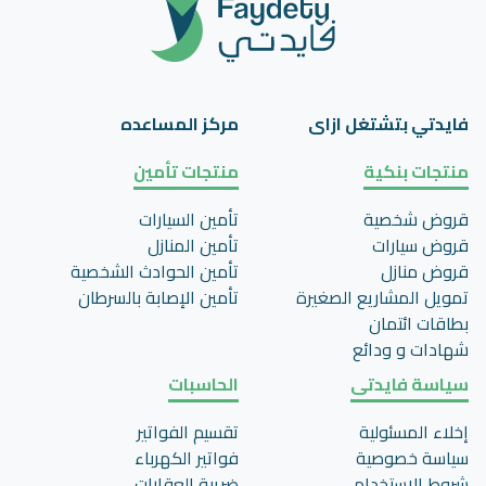
فايدتي بتشتغل ازاى
مركز المساعده
منتجات بنكية
منتجات تأمين
قروض شخصية
تأمين السيارات
قروض سيارات
تأمين المنازل
قروض منازل
تأمين الحوادث الشخصية
تمويل المشاريع الصغيرة
تأمين اﻹصابة بالسرطان
بطاقات ائتمان
شهادات و ودائع
سياسة فايدتى
الحاسبات
إخلاء المسئولية
تقسيم الفواتير
سياسة خصوصية
فواتير الكهرباء
شروط الاستخدام
ضريبة العقارات