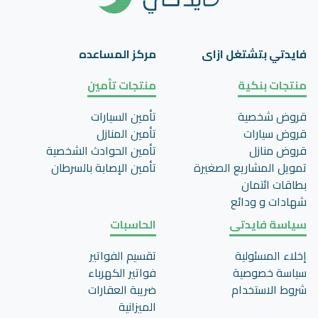
فايدتي بتشتغل ازاى
مركز المساعده
منتجات بنكية
منتجات تأمين
قروض شخصية
تأمين السيارات
قروض سيارات
تأمين المنازل
قروض منازل
تأمين الحوادث الشخصية
تمويل المشاريع الصغيرة
تأمين اﻹصابة بالسرطان
بطاقات ائتمان
شهادات و ودائع
سياسة فايدتى
الحاسبات
إخلاء المسئولية
تقسيم الفواتير
سياسة خصوصية
فواتير الكهرباء
شروط الاستخدام
ضريبة العقارات
الميزانية