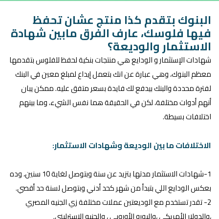
البنوك بتقدم كذا منتج عشان تحفظ
فيها فلوسك، عارف الفرق مابين شهادة
الاستثمار والوديعة؟
شهادات الإستثمار و الودايع هي منتجات بنكية لحفظ للفلوس بتقدمها
معظم البنوك، وهي عبارة عن انك بتعمل إيداع لمبلغ معين في البنك
لفترة محددة والبنك بيدفع لك فايدة بسعر متفق عليه. ممكن يبان
أنهم أدوات مختلفة، لكن في الحقيقة هما نفس الشيء، وما بينهم
اختلافات بسيطة.
الاختلافات ما بين الوديعة وشهادات الاستثمار:
1-شهادات الاستثمار مدتها بتزيد عن سنة وبتوصل لغاية 10 سنين، وده
بعكس الودايع اللي بتبدأ من شهر كحد أدني وبتوصل لسنة حد أقصي.
2- تقدر تستخدم مع الوديعتين عملات مختلفة زي الجنيه المصري
،والدولار الأمريكي ،واليورو الأوروبي ، والجنيه الإسترليني.