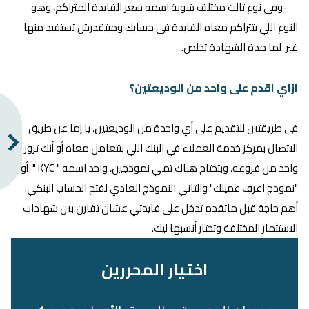
-وفى نوع تالت مختلف شوية اسمه سعر الفايدة المتراكم، وهو
النوع اللي بتتراكم معاه الفايدة فى حسابك ومبتقدرش تستفيد منها
غير لما مدة الشهادة تخلص.
ازاي اقدم على واحد من الوديعتين؟
فى طريقتين للتقديم على أي واحدة من الوديعتين، يا إما عن طريق
الاتصال بمركز خدمة العملاء في البنك اللي بتتعامل معاه أو أنك تزور
واحد من فروعه، وبتحتاج هناك تملي نموذجين، واحد اسمه " KYC " أو
"نموذج اعرف عميلك" والتاني النموذج العادي لفتح الحساب البنكي.
أهم حاجة قبل ماتقدم تدخل على فايدتي عشان تقارن بين شهادات
الاستثمار المختلفة وتختار أنسبها ليك.
اختيار المحررين