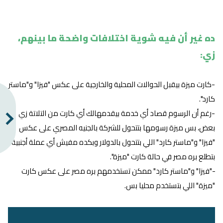
ده غير أن فيه شوية اختلافات واضحة ما بينهم،
زي:
-كارت ميزة بيقبل الحوالات المحلية والخارجية على عكس "فيزا" و"ماستر
كارد".
-رغم أن الرسوم قصاد أي خدمة بيقدمهالك أي كارت من التلاتة زي
بعض، بس ميزة رسومها بتتحول للشركة بالجنيه المصري على عكس
"فيزا" و"ماستر كارد" اللي بتتحول بالدولار وبكده مفيش أي عملة أجنبية
بتطلع بره مصر في حالة كارت "ميزة".
-"فيزا" و"ماستر كارد" ممكن تستخدمهم بره مصر على عكس كارت
"ميزة" اللي بتستخدم محليا بس.