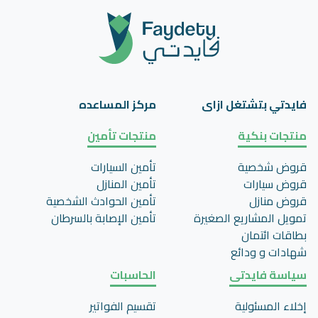
فايدتي بتشتغل ازاى
مركز المساعده
منتجات بنكية
منتجات تأمين
قروض شخصية
تأمين السيارات
قروض سيارات
تأمين المنازل
قروض منازل
تأمين الحوادث الشخصية
تمويل المشاريع الصغيرة
تأمين اﻹصابة بالسرطان
بطاقات ائتمان
شهادات و ودائع
سياسة فايدتى
الحاسبات
إخلاء المسئولية
تقسيم الفواتير