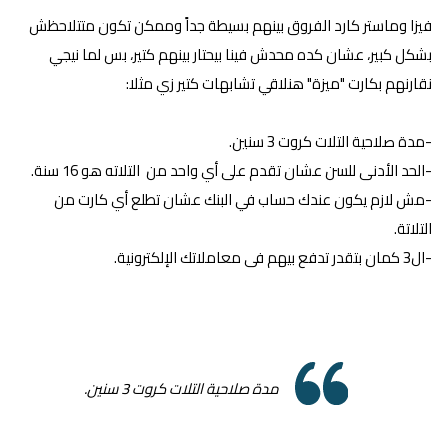
فيزا وماستر كارد الفروق بينهم بسيطة جداً وممكن تكون متتلاحظش
بشكل كبير، عشان كده محدش فينا بيحتار بينهم كتير، بس لما نيجي
نقارنهم بكارت "ميزة" هنلاقي تشابهات كتير زي مثلا:
-مدة صلاحية التلات كروت 3 سنين.
-الحد الأدنى للسن عشان تقدم على أي واحد من التلاته هو 16 سنة.
-مش لازم يكون عندك حساب في البنك عشان تطلع أي كارت من
التلاتة.
-ال3 كمان بتقدر تدفع بيهم فى معاملاتك الإلكترونية.
مدة صلاحية التلات كروت 3 سنين.