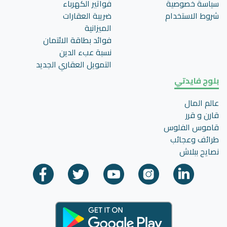
سياسة خصوصية
فواتير الكهرباء
شروط الاستخدام
ضريبة العقارات
الميزانية
فوائد بطاقة الائتمان
نسبة عبء الدين
التمويل العقاري الجديد
بلوج فايدتي
عالم المال
قارن و قرر
قاموس الفلوس
طرائف وعجائب
نصايح ببلاش