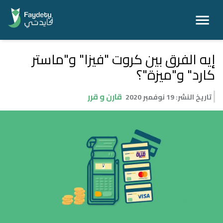
إيه الفرق بين كروت "فيزا" و"ماستر
كارد" و"ميزة"؟
قارن و قرر
تاريخ النشر
:
19 نوفمبر 2020