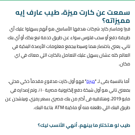
سمعت عن كارت ميزة، طيب عارف إيه
مميزاته؟
فيزا وماستر كارد شركات هدفها الأساسي هو أنهم يسهلوا عليك أي
طريقة دفع أو سحب فلوس سواء عن طريق خدمة تبع بنكك أو أي بنك
تاني، يعني باختصار هما وسيط بيجمع معلومات الأرصدة البنكية في
العالم كله عشان يسهل عليك التعامل بالكارت اللي معاك في اي
مكان.
أما بالنسبة بقى لـ "
ميزة
" فهو أول كارت مدفوع مقدماً ذكي محلي،
بمعني تاني هو أول شبكة دفع إلكترونية مصرية ١٠٠٪، وتم إصداره في
مايو 2019، وهتلاقيه فى أكتر من بنك مصري بسعر رمزي، وبيتشحن عن
طريق البنك اللي طلعته منه أو ماكينة ATM بتاعة البنك.
طيب لو هتختار ما بينهم، أنهي الأنسب ليك؟