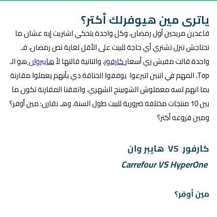
ياترى مين هيوفرلك أكتر؟
قاعدين مريحين أول رمضان، وكل واحدة بتحكي اشتريت إيه عشان ما
تحتاجش تنزل تشتري أي حاجة للبيت على الأقل لغاية نص رمضان، فـ
واحدة قالت مفيش زي أسعار
كارفور
،
والتانية قالتها لأ
هايبروان
هو الـ
Top، المهم في اتنين اتبرعوا يوقفوا الخناقة دي بأنهم يعملوا مقارنة
بما انهم لسه معملوش الشوبينج الشهري، واتفقنا المقارنة تكون ما
بين 10 منتجات مختلفة ضرورية للبيت طول السنة، وهـ نقارن: مين أوفر؟
ومين فروعه أكتر؟
كارفور VS هايبر وان
Carrefour VS HyperOne
مين أوفر؟