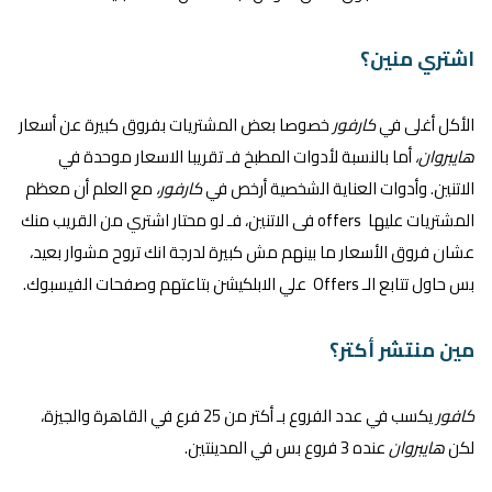
اشتري منين؟
الأكل أغلى في
كارفور
خصوصا بعض المشتريات بفروق كبيرة عن أسعار
هايبروان،
أما بالنسبة لأدوات المطبخ فـ تقريبا الاسعار موحدة في
الاتنين. وأدوات العناية الشخصية أرخص في
كارفور،
مع العلم أن معظم
المشتريات عليها offers فى الاتنين، فـ لو محتار اشتري من القريب منك
عشان فروق الأسعار ما بينهم مش كبيرة لدرجة انك تروح مشوار بعيد،
بس حاول تتابع الـ Offers علي الابلكيشن بتاعتهم وصفحات الفيسبوك.
مين منتشر أكتر؟
كافور
يكسب في عدد الفروع بـ أكتر من 25 فرع في القاهرة والجيزة،
لكن
هايبروان
عنده 3 فروع بس في المدينتين.