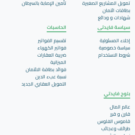
تمويل المشاريع الصغيرة
تأمين اﻹصابة بالسرطان
بطاقات ائتمان
شهادات و ودائع
سياسة فايدتى
الحاسبات
إخلاء المسئولية
تقسيم الفواتير
سياسة خصوصية
فواتير الكهرباء
شروط الاستخدام
ضريبة العقارات
الميزانية
فوائد بطاقة الائتمان
نسبة عبء الدين
التمويل العقاري الجديد
بلوج فايدتي
عالم المال
قارن و قرر
قاموس الفلوس
طرائف وعجائب