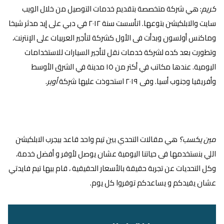
كريم
: هي شركة متخصصة بتقديم خدمات التوصيل من خلال الويب
سايت والابلكيشن بتوعها. اتأسست سنة ٢٠١٢ في دبي على إيد مدثر شيخا
وماكنس أولسون وبدأت فى الأول كشركة لتأجير العربيات على الإنترنت،
وتطورت بعد كده لشركة خدمات نقل لتأجير السيارات للاستخدامات
اليومية. عندها مكاتب في أكتر من ١٥ مدينة في الشرق الأوسط
وأفريقيا وجنوب أسيا. وفى ٢٠١٩ استحوذت عليها شركة
أوبر
.
مين يكسب؟
هي مقالات التحدي بين تيم واحد قاعد بيجرب الابلكيشن
اللي بنستخدمها فى حياتنا اليومية عشان يوصل لأوفر و أفضل خدمة،
وكل التحديات عن تجربة حقيقة بالأسعار الحقيقية ، قام بيها تيم فايدتي
عشان يفيدكم و يساعدكم توفروا كل يوم.