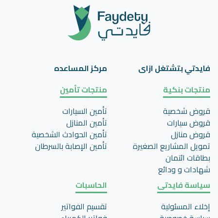
فايدتي بتشتغل ازاى
مركز المساعده
منتجات بنكية
منتجات تأمين
قروض شخصية
تأمين السيارات
قروض سيارات
تأمين المنازل
قروض منازل
تأمين الحوادث الشخصية
تمويل المشاريع الصغيرة
تأمين اﻹصابة بالسرطان
بطاقات ائتمان
شهادات و ودائع
سياسة فايدتى
الحاسبات
إخلاء المسئولية
تقسيم الفواتير