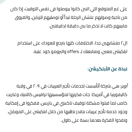
على غير المتوقع اللي اتنين كانوا بيوصلوا فى نفس التوقيت، إذا كان
من ناحية وصولهم علشان الرحلة تبدأ أو توصليهم للزباين، والفروق
مابينهم كانت لا تذكر ما بين دقيقة لدقيقتين.
ال٢ متشابهين جدا، الاختلافات كلها بترجع لتعودك على استخدام
ابلكيشن معين، ومتابعتك لـ offers والبرومو كود عليه.
نبذة عن الأبلكيشن:
أوبر
: هي شركة أتأسست لخدمات تأجير العربيات في ٢٠٠٩ في ولاية
كاليفورنيا في أمريكا. جات فكرتها لمؤسسينها ترافيس كالانيك وغاريت
كامب لما قبلوا مشكلة توقيف تاكسي في باريس، ففكروا فى إمكانية
وجود خدمة تأجير عربيات بتقدر تطلبها من خلال ابلكيشن على الموبايل،
ونفذوا الفكرة بعدها بسنة على طول.