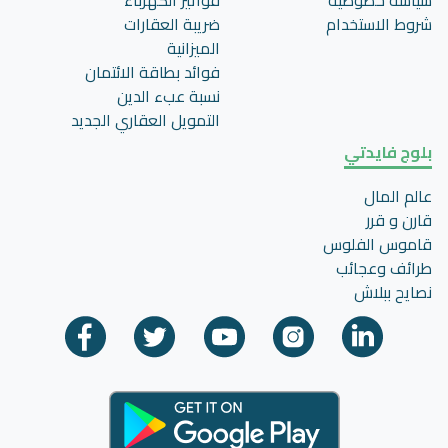
سياسة خصوصية
فواتير الكهرباء
شروط الاستخدام
ضريبة العقارات
الميزانية
فوائد بطاقة الائتمان
نسبة عبء الدين
التمويل العقاري الجديد
بلوج فايدتي
عالم المال
قارن و قرر
قاموس الفلوس
طرائف وعجائب
نصايح ببلاش