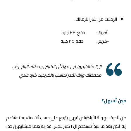
الرحلات من شبرا للزمالك:
-أوبرX
: دفع ٣٣ جنيه
-كريم
: دفع ٣٥ جنيه
ال٢ متشابهين فى ميزة أن الكابتن بيحطلك الباقي في
محفظتك وإنك تقدر تحاسب بالكريديت كارد عادي
مين أسهل؟
من ناحية سهولة الأبلكيشن فهي بترجع على حسب أنت متعود تستخدم
إيه! لكن بعد ما بتبدأ تستخدم ال٢ كتير بتحس قد إيه هما متشابهين جدا،