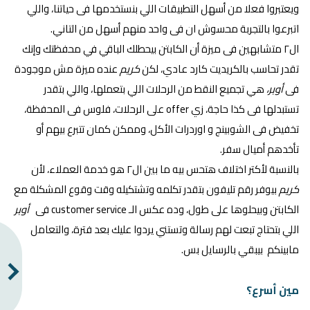
ويعتبروا فعلا من أسهل التطبيقات اللي بنستخدمها فى حياتنا، واللي
اتبرعوا بالتجربة محسوش ان فى واحد منهم أسهل من التاني.
ال٢ متشابهين فى ميزة أن الكابتن بيحطلك الباقي في محفظتك وإنك
تقدر تحاسب بالكريديت كارد عادي، لكن
كريم
عنده ميزة مش موجودة
فى
أوبر،
هي تجميع النقط من الرحلات اللي بتعملها، واللي بتقدر
تستبدلها فى كذا حاجة، زي offer على الرحلات، فلوس فى المحفظة،
تخفيض فى الشوبينج و اوردرات الأكل، وممكن كمان تتبرع بيهم أو
تأخدهم أميال سفر.
بالنسبة لأكتر اختلاف هتحس بيه ما بين ال٢ هو خدمة العملاء، لأن
كريم
بيوفر رقم تليفون بتقدر تكلمه وتشتكيله وقت وقوع المشكلة مع
الكابتن وبيحلوها على طول، وده عكس الـ customer service فى
أوبر
اللي بتحتاج تبعت لهم رسالة وتستني يردوا عليك بعد فترة، والتعامل
مابينكم بيبقي بالرسايل بس.
مين أسرع؟