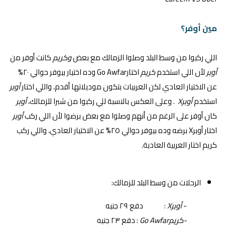
مين أوفر؟
اللي ركبوا من وسط البلد وصلوا الزمالك مع بعض
وكريم
كانت أوفر من
أوبر
لأن اللي استخدم
كريم
اختارGo Awfar وده اختيار بيوفر حوالي ٢٠%
عن الاختيار العادي لكن العربيات بتكون موديلاتها أقدم، واللي اختار
أوبر
استخدم
أوبرX
. وعلى العكس بالنسبة للي ركبوا من شبرا للزمالك،
أوبر
كان أوفر على الرغم من أنهم وصلوا مع بعض برضوا لأن اللي ركب
أوبر
اختار أوبرX برضه وده بيوفر حوالي ٢٥% عن الاختيار العادي، واللي ركب
كريم اختار العربية العادية.
الرحلات من وسط البلد للزمالك:
-
أوبرX
: دفع ٢٩ جنيه
-كريمGo Awfar
: دفع ٢٣ جنيه