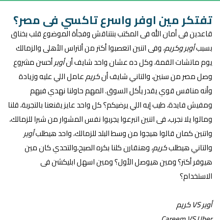
تفتكر مين اوفر واسرع تاكسي فى مصر؟
قاعدين فى أمان الله فى المكتب بنتناقش وفجأة الموضوع قلب بخناق
بسبب
أوبر وكريم،
وفى اتنين اتعصبوا أكتر من ألتراس الأهلى والزمالك
يوم ماتشات القمة، وكل ده عشان واحد شايف أن
أوبر
أحسن مشروع
وصل مصر من سنين، والتاني شايف أن
كريم
عامل اللي عليه وزيادة
وأنه منافس قوي يقدر يأكل السوق. المهم حاولنا نهدي فيهم
ومفيش فايدة، طيب إيه اللي يرضيكم؟ كل واحد عايز يقنعنا بالتجربة، قلنا
ومالوا يلا نجرب، فى اتنين اتبرعوا يجربوا نفس المشوار من شبرا للزمالك،
واتنين كمان قالوا هيجوا من وسط البلد للزمالك، واحد هيطلب
أوبر
والتاني هيطلب
كريم،
وهنقارن كلنا بكره الصبح،والتحدي كان مين
هيوفر أكتر؟ ومين هيوصل الأول؟ ومين اسهل ابليكشن فى
الاستخدام؟
أوبر VS كريم
Careem VS Uber