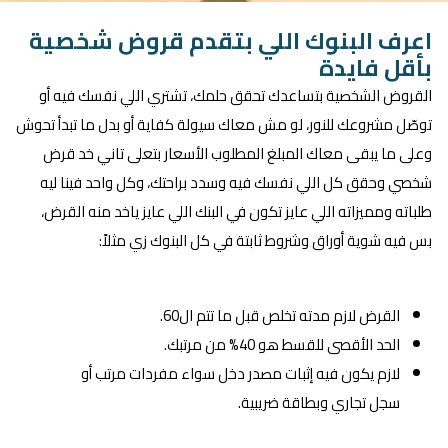
اعرف البنوك اللي بتقدم قروض شخصية
بأقل فايدة
القروض الشخصية بتساعدك تحقق حلمك، تشتري اللي نفسك فيه أو
توصّل مشروعك للنور، لو مش معاك سيولة كفاية أو بدل ما تبدأ تحوش
وعلى ما يبقى معاك المبلغ المطلوب الأسعار بتعلى تاني خد قرض
شخصي وحقق كل اللي نفسك فيه وسدد براحتك، وكل واحد فينا ليه
طلباته ومميزاته اللي عايز تكون في البنك اللي عايز ياخد منه القرض،
بس فيه شوية أوراق وشروط ثابتة في كل البنوك زي مثلاً:
القرض لازم مدته تخلص قبل ما تتم ال60.
الحد الأقصى للقسط هو 40% من مرتبك.
لازم يكون فيه إثبات مصدر دخل سواء مفردات مرتب أو
سجل تجاري وبطاقة ضريبية.