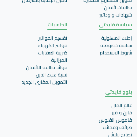
تمويل المشاريع الصغيرة
تأمين اﻹصابة بالسرطان
بطاقات ائتمان
شهادات و ودائع
سياسة فايدتى
الحاسبات
إخلاء المسئولية
تقسيم الفواتير
سياسة خصوصية
فواتير الكهرباء
شروط الاستخدام
ضريبة العقارات
الميزانية
فوائد بطاقة الائتمان
نسبة عبء الدين
التمويل العقاري الجديد
بلوج فايدتي
عالم المال
قارن و قرر
قاموس الفلوس
طرائف وعجائب
نصايح ببلاش