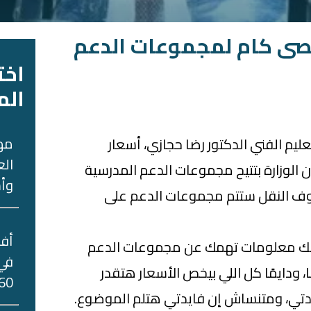
قصى كام لمجموعات الدعم
اخت
الم
مه
لتعليم الفني الدكتور رضا حجازي، أسعار
الع
الوزارة بتتيح مجموعات الدعم المدرسية
وأس
صفوف النقل ستتم مجموعات الدعم على
ولك معلومات تهمك عن مجموعات الدعم
في 
 ودايمًا كل اللي بيخص الأسعار هتقدر
60 جني
ايدتي، ومتنساش إن فايدتي هتلم الموضوع.