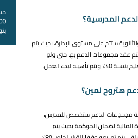
حس
لدعم المدرسية؟
بنو
الثانوية ستتم على مستوى الإدارة، بحيث يتم
تم عقد مجموعات الدعم بها حتى ولو
أهيله لبدء العمل.
م هتروح لمين؟
إن 80٪ من حصيلة مجموعات الدعم ستخصص للمدرس،
ة المالية لضمان الحوكمة بحيث يتم
استقطاع 15٪ حق الدولة والباقي يتم توزيعه وفقا للقرار الخاص 80٪