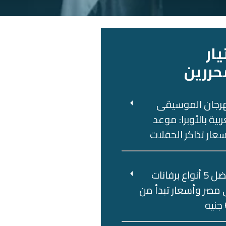
يار
حررين
رجان الموسيقى
ربية بالأوبرا: موعد
عار تذاكر الحفلات
أفضل 5 أنواع برفانات
مصر وأسعار تبدأ من
ه