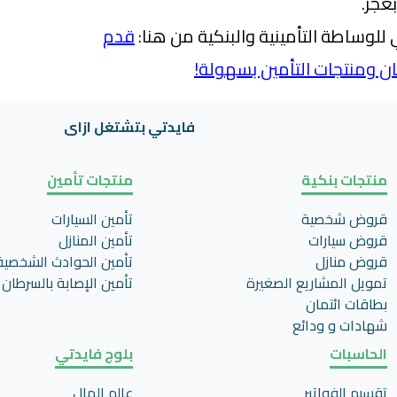
عجز.
للوساطة التأمينية والبنكية من هنا:
قدم
ن ومنتجات التأمين بسهولة!
فايدتي بتشتغل ازاى
منتجات بنكية
منتجات تأمين
قروض شخصية
تأمين السيارات
قروض سيارات
تأمين المنازل
قروض منازل
تأمين الحوادث الشخصية
تمويل المشاريع الصغيرة
تأمين اﻹصابة بالسرطان
بطاقات ائتمان
شهادات و ودائع
الحاسبات
بلوج فايدتي
تقسيم الفواتير
عالم المال