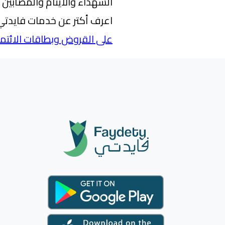
الشهداء والأيتام والمصابين ب
اعرف أكتر عن خدمات فايدتي 
على القروض وبطاقات الائتما