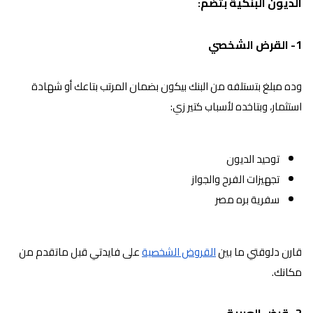
الديون البنكية بتضم:
1- القرض الشخصي
وده مبلغ بتستلفه من البنك بيكون بضمان المرتب بتاعك أو شهادة
استثمار، وبتاخده لأسباب كتير زي:
توحيد الديون
تجهيزات الفرح والجواز
سفرية بره مصر
قارن دلوقتي ما بين
القروض الشخصية
على فايدتي قبل ماتقدم من
مكانك.