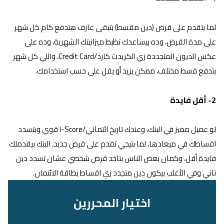
لما بتقدم على قرض (دين مقسط) بتبقى عارف هتدفع كام كل شهر
على مدة القرض، وده بيساعدك تظبط ميزانيتك الشهرية، وده على
عكس الديون المتجددة زي الكريدت كارد/Credit Card، واللي كل شهر
بتدفع قسط مختلف، ممكن يزيد أو يقل على حسب استخدامك.
2- أقل فايدة
لو عميل مميز في البنك، وعندك تاريخ ائتماني/I-Score قوي وبتسدد
اقساطك في ميعادها، لما بتيجي تقدم على قرض جديد، البنك بيقدملك
فايدة أقل، وكمان بعض الناس بتاخد قرض شخصي عشان تسدد دين
تاني وفي الأغلب بيكون دين متجدد زي اقساط بطاقة الائتمان.
اختيار المحررين