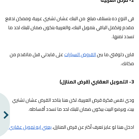
2- قرض العربية
فى النوع ده بتستلف مبلغ من البنك عشان تشتري عربية، وممكن تدفع
مقدم وتكمل الباقي بتمويل البنك، والعربية بتكون ضمان للبنك لحد ما
تسدد تمنها.
قارن دلوقتي ما بين
القروض السيارات
على فايدتي قبل ماتقدم من
مكانك.
3- التمويل العقاري (قرض المنازل)
ودي نفس فكرة قرض العربية، لكن هنا بتاخد القرض عشان تشتري
بيت، وبرضو البيت بيكون ضمان للبنك لحد ما تسدد أقساطه.
ادخل هنا لو عايز تعرف أكتر عن قرض المنازل،
يعني ايه تمويل عقاري؟