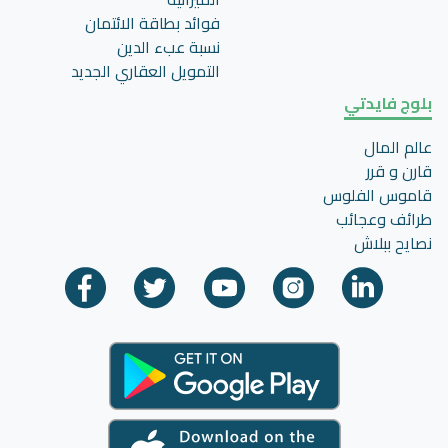
فوائد بطاقة الائتمان
نسبة عبء الدين
التمويل العقاري الجديد
بلوج فايدتي
عالم المال
قارن و قرر
قاموس الفلوس
طرائف وعجائب
نصايح ببلاش