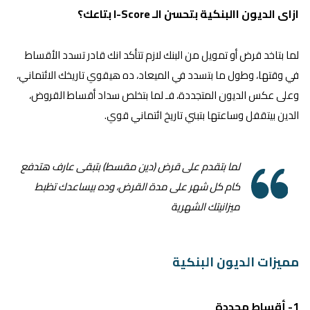
ازاى الديون االبنكية بتحسن الـ I-Score بتاعك؟
لما بتاخد قرض أو تمويل من البنك لازم تتأكد انك قادر تسدد الأقساط
في وقتها، وطول ما بتسدد في الميعاد، ده هيقوي تاريخك الائتماني،
وعلى عكس الديون المتجددة، فـ لما بتخلص سداد أقساط القروض،
الدين بيتقفل وساعتها بتبني تاريخ ائتماني قوي.
لما بتقدم على قرض (دين مقسط) بتبقى عارف هتدفع
كام كل شهر على مدة القرض، وده بيساعدك تظبط
ميزانيتك الشهرية
مميزات الديون البنكية
1- أقساط محددة