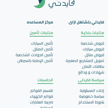
فايدتي بتشتغل ازاى
مركز المساعده
منتجات بنكية
منتجات تأمين
قروض شخصية
تأمين السيارات
قروض سيارات
تأمين المنازل
قروض منازل
تأمين الحوادث الشخصية
تمويل المشاريع الصغيرة
تأمين اﻹصابة بالسرطان
بطاقات ائتمان
شهادات و ودائع
سياسة فايدتى
الحاسبات
إخلاء المسئولية
تقسيم الفواتير
سياسة خصوصية
فواتير الكهرباء
شروط الاستخدام
ضريبة العقارات
الميزانية