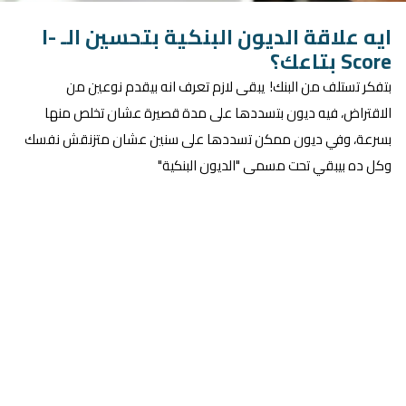
ايه علاقة الديون البنكية بتحسين الـ I-
Score بتاعك؟
بتفكر تستلف من البنك! يبقى لازم تعرف انه بيقدم نوعين من
الاقتراض، فيه ديون بتسددها على مدة قصيرة عشان تخلص منها
بسرعة، وفي ديون ممكن تسددها على سنين عشان متزنقش نفسك
وكل ده بيبقي تحت مسمى "الديون البنكية"