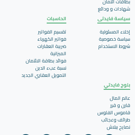
بطاقات ائتمان
شهادات و ودائع
سياسة فايدتى
الحاسبات
إخلاء المسئولية
تقسيم الفواتير
سياسة خصوصية
فواتير الكهرباء
شروط الاستخدام
ضريبة العقارات
الميزانية
فوائد بطاقة الائتمان
نسبة عبء الدين
التمويل العقاري الجديد
بلوج فايدتي
عالم المال
قارن و قرر
قاموس الفلوس
طرائف وعجائب
نصايح ببلاش