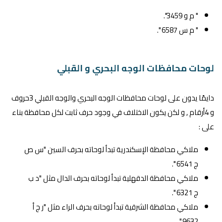
" م و 3459".
" م س 6587 ".
لوحات محافظات الوجه البحري و القبلي
دايمًا يدون على لوحات محافظات الوجه البحري والوجه القبلي 3حروف
و 4أرقام , و لكن يكون الاختلاف في وجود حرف ثابت لكل محافظة بناء
على :
ملاكي محافظة الإسكندرية تبدأ لوحاته بحرف السين "س ص
ج 6541 ".
ملاكي محافظة الدقهلية تبدأ لوحاته بحرف الدال مثل "د ب
ج 6321 ".
ملاكي محافظة الشرقية تبدأ لوحاته بحرف الراء مثل "ر ج أ
9632 ".