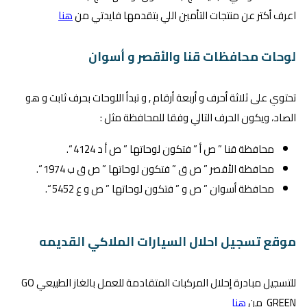
اعرف أكتر عن منتجات التأمين اللي بتقدمها فايدتي من
هنا
لوحات محافظات قنا والأقصر و أسوان
تحتوي على ثلاثة أحرف و أربعة أرقام , و تبدأ اللوحات بحرف ثابت و هو
الصاد، ويكون الحرف التالي وفقا للمحافظة مثل :
محافظة قنا ” ص أ ” فتكون لوحاتها ” ص أ د 4124 “.
محافظة الأقصر ” ص ق ” فتكون لوحاتها ” ص ق ب 1974 “.
محافظة أسوان ” ص و ” فتكون لوحاتها ” ص و ع 5452 “.
موقع تسجيل احلال السيارات الملاكي القديمه
للتسجيل مبادرة إحلال المركبات المتقادمة للعمل بالغاز الطبيعي GO
GREEN من
هنا