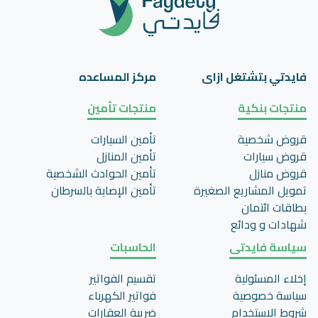
فايدتي بتشتغل ازاى
مركز المساعده
منتجات بنكية
منتجات تأمين
قروض شخصية
تأمين السيارات
قروض سيارات
تأمين المنازل
قروض منازل
تأمين الحوادث الشخصية
تمويل المشاريع الصغيرة
تأمين اﻹصابة بالسرطان
بطاقات ائتمان
شهادات و ودائع
سياسة فايدتى
الحاسبات
إخلاء المسئولية
تقسيم الفواتير
سياسة خصوصية
فواتير الكهرباء
شروط الاستخدام
ضريبة العقارات