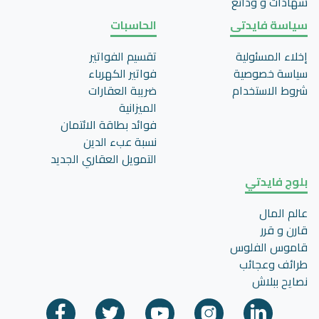
شهادات و ودائع
سياسة فايدتى
الحاسبات
إخلاء المسئولية
تقسيم الفواتير
سياسة خصوصية
فواتير الكهرباء
شروط الاستخدام
ضريبة العقارات
الميزانية
فوائد بطاقة الائتمان
نسبة عبء الدين
التمويل العقاري الجديد
بلوج فايدتي
عالم المال
قارن و قرر
قاموس الفلوس
طرائف وعجائب
نصايح ببلاش