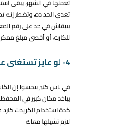
تعملها في الشهر، يبقى است
تعدي الحد ده، وتضطر إنك تدف
بيبقاش في حد على رقم المعام
للكارت، أو أقصى مبلغ ممكن
4- لو عايز تستغنى عن الكاش
في ناس كتير بيحسوا إن الك
بياخد مكان كبير في المحفظة
كدة استخدام الكريدت كارد ه
لازم تشيلها معاك.