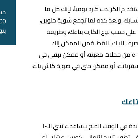
دام الكريدت كارد يومياً، لإنك كل ما
حس
ابك، وبعد كده لما تجمع شوية حلوين،
بنو
على حسب نوع الكارت بتاعك، وطريقة
صرف البنك للنقط. فمن الممكن إنك
تصرفهم في صورة e-vouchers من محلات معينة، أو ممكن تبقى في
فرياتك، أو ممكن حتى في صورة كاش باك،
استخدام الكريدت كارد وتسديدة في الوقت الصح بيساعدك تبني الـI-
دك في تطوير تاريخ ائتماني كويس عشان لما