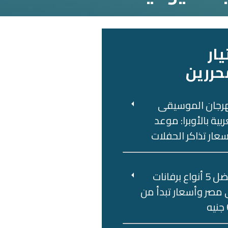
يار
حررين
رجان الموسيقى
ربية بالأوبرا: موعد
عار تذاكر الحفلات
أفضل 5 أنواع برفانات
مصر وأسعار تبدأ من
ه