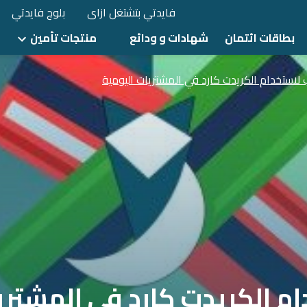
فايدتي بتشتغل ازاى
بلوج فايدتي
بطاقات ائتمان
شهادات و ودائع
منتجات تأمين