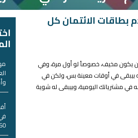
 بطاقات الائتمان كل
اخت
الم
مه
 يكون مخيف، خصوصاً لو أول مرة، وفي
الع
ه بيبقى في أوقات معينة بس، ولكن في
وأس
في مشترياتك اليومية، وبيبقى له شوية
في 
60 جني