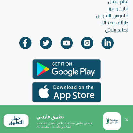
عالم المال
قارن و قرر
قاموس الفلوس
طرائف وعجائب
نصايح ببلاش
تطبيق فايدتي
حمل
التطبيق
فايدتي تطبيق بيساعدك تلاقي أفضل الخدمات 
البنكية والتأمينية المناسبة ليك