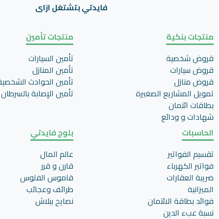
فايدتي بتشتغل ازاى
منتجات بنكية
منتجات تأمين
قروض شخصية
تأمين السيارات
قروض سيارات
تأمين المنازل
قروض منازل
تأمين الحوادث الشخصية
تمويل المشاريع الصغيرة
تأمين اﻹصابة بالسرطان
بطاقات ائتمان
شهادات و ودائع
الحاسبات
بلوج فايدتي
تقسيم الفواتير
عالم المال
فواتير الكهرباء
قارن و قرر
ضريبة العقارات
قاموس الفلوس
الميزانية
طرائف وعجائب
فوائد بطاقة الائتمان
نصايح ببلاش
نسبة عبء الدين