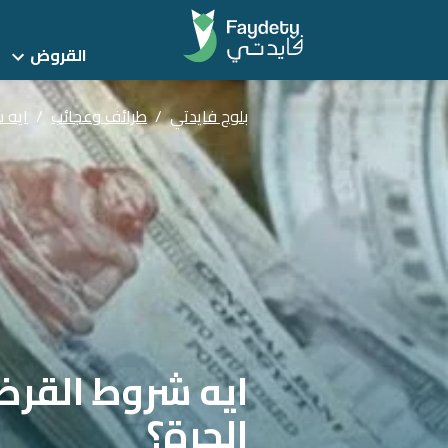
القروض
بلوج فايدتي
/
طرائف وعجائب
/
ايه 
ايه شروط القر
الحرة؟