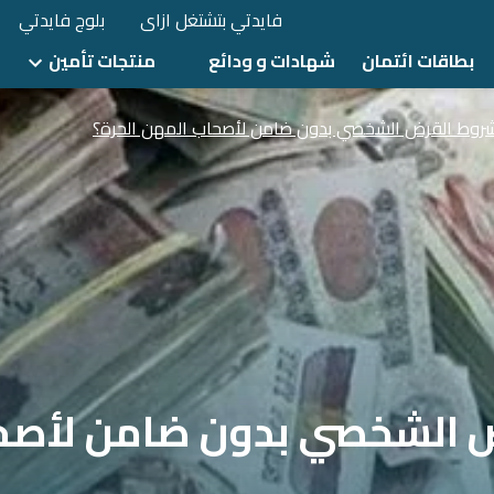
فايدتي بتشتغل ازاى
بلوج فايدتي
بطاقات ائتمان
شهادات و ودائع
منتجات تأمين
شروط القرض الشخصي بدون ضامن لأصحاب المهن الحرة؟
ض الشخصي بدون ضامن لأصح