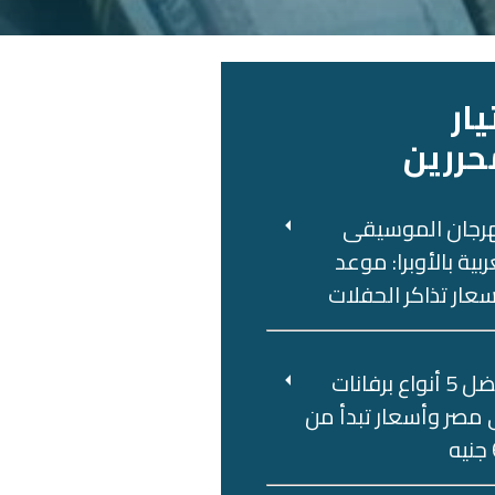
يار
حررين
رجان الموسيقى
ربية بالأوبرا: موعد
عار تذاكر الحفلات
أفضل 5 أنواع برفانات
مصر وأسعار تبدأ من
ه