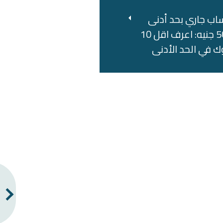
اب جاري بحد أدنى
500 جنيه: اعرف اقل 10
ك في الحد الأدنى