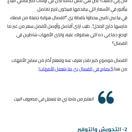
أبان إني كسبت؟ بص هي مش خناقة لكن في أوقات كتير بتلاقي البياع
بيأفور في الأسعار اللي بيقدمها فبيكون لازم تفاصل.
في بياعين تانيين بيحطوا يافطة زي "الفصال هواية جميلة من فضلك
مارسها خارج المحل".. طيب ازاي أفاصل وأوصل لأفضل سعر من غير ما
اوجع دماغي ده اللي هنقولك عليه، وازاي الأمهات شاطرين في
الفصال؟
الفصال موضوع كبير تقدر تعرف عنه وتتعلم أكتر من نصايح الأمهات
من هنا:
5 نصايح في الفصال زي ما بتعمل الأمهات!
اتعلم من ماما زي ما بتعمل في مصروف البيت
2- التحويش والتوفير