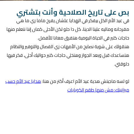
بص على تاريخ الصلاحية وأنت بتشتري
في عيد الأم الكل بيفكر في الهدايا علشان يفرح ماما زي ما هي
مفرحانه وماليه علينا الدينا، كل دا حلو لكن الأحلى كمان إننا نتعلم منها
حاجات كتير في الحياة اليومية هتفرق معانا للأفضل.
هنقولك على شوية نصايح من الأمهات زي الفصال والتوفير والنظام
هتساعدك قبل وبعد الجواز وهتخلي حاجات كتير حواليك أحلى، فكر فيها
دلوقتي.
لو لسه ماجبتش هدية عيد الأم اعرف أكتر من هنا:
هدايا عيد الأم حسب
ميزانيتك: مش منها طقم الكوبايات