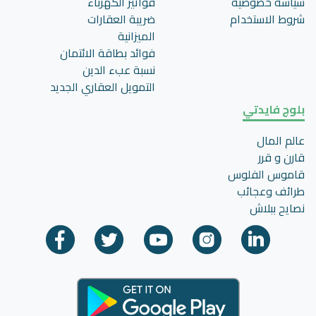
سياسة خصوصية
فواتير الكهرباء
شروط الاستخدام
ضريبة العقارات
الميزانية
فوائد بطاقة الائتمان
نسبة عبء الدين
التمويل العقاري الجديد
بلوج فايدتي
عالم المال
قارن و قرر
قاموس الفلوس
طرائف وعجائب
نصايح ببلاش