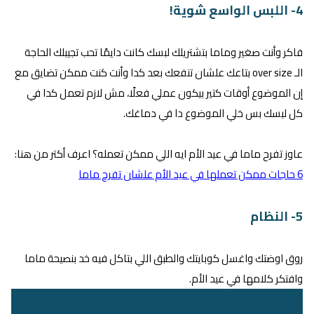
4- اللبس الواسع شوية!
فاكر وأنت صغير وماما بتشتريلك لبسك كانت دايمًا تحب تجيبلك الحاجة
الـ over size بتاعك علشان تنفعك بعد كدا وأنت كنت ممكن تضايق مع
إن الموضوع أوقات كتير بيكون عملي فعلًا، مش لازم تعمل كدا في
كل لبسك بس خلي الموضوع دا في دماغك.
عاوز تفرح ماما في عيد الأم ايه اللي ممكن تعمله؟ اعرف أكتر من هنا:
6 حاجات ممكن تعملها في عيد الأم علشان تفرح ماما
5- النظام
روق اوضتك واغسل كوبايتك والطبق اللي بتاكل فيه خد بنصيحة ماما
وافتكر كلامها في عيد الأم.