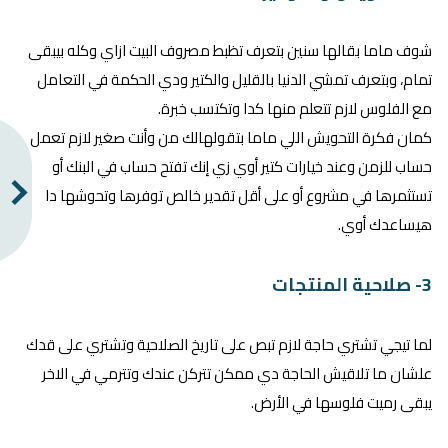
شوف ماما بقالها سنين بتعرف تظبط مصروف البيت ازاي وكله بيبقى
تمام، وبتعرف تمشي الدنيا بالقليل والكتير ودي الحكمة في التعامل
مع الفلوس لازم تتعلم منها كدا وتكتسب خبرة.
كمان فكرة التحويش اللي ماما بتقولهالك من وأنت صغير لازم تعمل
حساب للزمن وعند خيارات كتير أوي زي إنك تفتح حساب في البنك أو
تستثمرها في مشروع أو على أقل تقدير خالص توفرها وتحوشها دا
هيساعدك أوي.
3- صلاحية المنتجات
لما تيجي تشتري حاجة لازم تبص على تاريخ الصلاحية وتشتري على قدك
علشان ما تلاقيش الحاجة دي ممكن تتركن عندك وتترمي في الاخر
يبقى رميت فلوسها في الأرض.