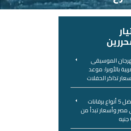
يار
حررين
رجان الموسيقى
ربية بالأوبرا: موعد
عار تذاكر الحفلات
أفضل 5 أنواع برفانات
مصر وأسعار تبدأ من
ه