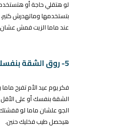
لو هتقلي حاجة أو هتستخدم ا
بتستخدمها وماتهدرش كتير، 
عند ماما الزيت فمش عشان تف
5- روق الشقة بنفسك
فكر يوم عيد الأم تفرح مام
الشقة بنفسك أو على الأقل 
الجو علشان ماما لو قفشت
هيحصل طيب فخليك حنين.