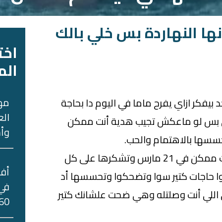
ا النهاردة بس خلي بالك
اخت
الم
مه
بيفكر ازاي يفرح ماما في اليوم دا بحاجة
الع
 بس لو ماعكش تجيب هدية أنت ممكن
وأس
حسسها بالاهتمام والحب.
فكر تقعد معاها أطول وقت ممكن في 21 مارس وتشكرها على كل
ا حاجات كتير سوا وتضحكوا وتحسسها أد
في 
في اللي أنت وصلتله وهي ضحت علشانك كتير
60 جني