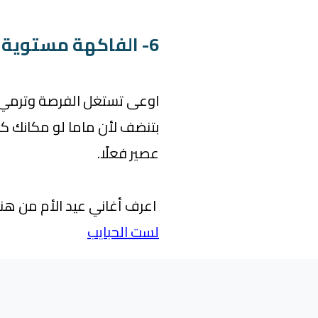
6- الفاكهة مستوية مش بايظة
اوعى تستغل الفرصة وترمي ال
بتنضف لأن ماما لو مكانك ك
عصير فعلًا.
اعرف أغاني عيد الأم من هنا
لست الحبايب