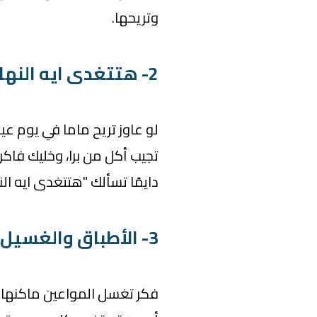
وتريحها.
2- هتتغدى ايه النهاردة؟
لو عاوز تريح ماما في يوم ع
تجيب أكل من برا، وخليك فاكر
دايمًا تسألك "هتتغدى ايه الن
3- الأطباق والغسيل
فكر تغسل المواعين ماكنها 