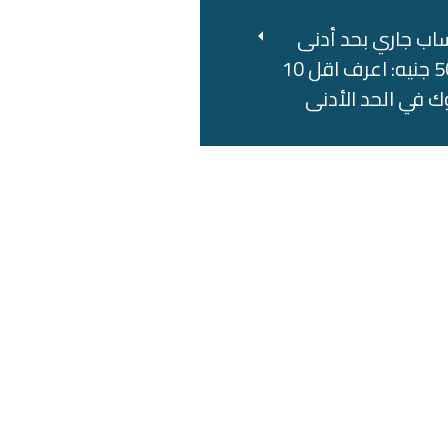
اب جاري بحد أدنى
500 جنيه: اعرف اقل 10
ك في الحد الأدنى