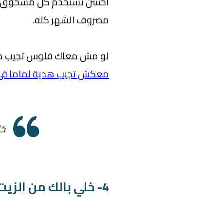
أحسن تستخدم كل مسحوق الغ
مصروف الشهر كله.
لو مش معاك فلوس تجيب هدي
معكش تجيب هدية لماما في ع
خل
4- خلي بالك من الزيت!